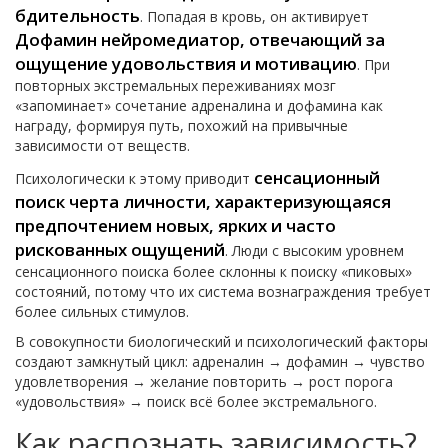
бдительность
. Попадая в кровь, он активирует
Дофамин
нейромедиатор, отвечающий за
ощущение удовольствия и мотивацию
. При
повторных экстремальных переживаниях мозг
«запоминает» сочетание адреналина и дофамина как
награду, формируя путь, похожий на привычные
зависимости от веществ.
сенсационный
Психологически к этому приводит
поиск
черта личности, характеризующаяся
предпочтением новых, ярких и часто
рискованных ощущений
. Люди с высоким уровнем
сенсационного поиска более склонны к поиску «пиковых»
состояний, потому что их система вознаграждения требует
более сильных стимулов.
В совокупности биологический и психологический факторы
создают замкнутый цикл: адреналин → дофамин → чувство
удовлетворения → желание повторить → рост порога
«удовольствия» → поиск всё более экстремального.
Как распознать зависимость?