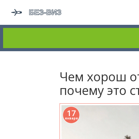
Чем хорош от
почему это 
17
января