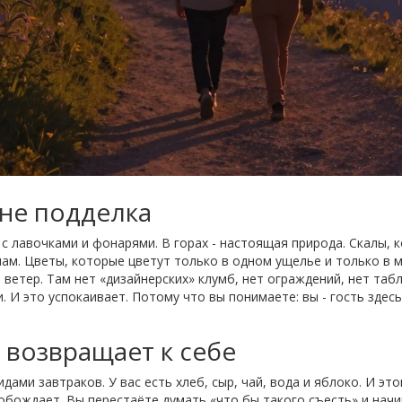
 не подделка
 с лавочками и фонарями. В горах - настоящая природа. Скалы, 
ам. Цветы, которые цветут только в одном ущелье и только в ма
и ветер. Там нет «дизайнерских» клумб, нет ограждений, нет таб
 И это успокаивает. Потому что вы понимаете: вы - гость здесь.
 возвращает к себе
дами завтраков. У вас есть хлеб, сыр, чай, вода и яблоко. И эт
вобождает. Вы перестаёте думать «что бы такого съесть» и нач