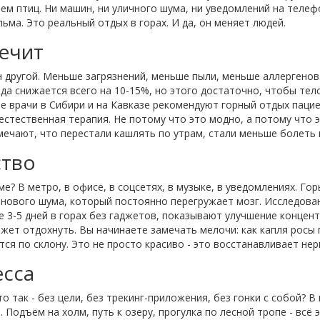
ем птиц. Ни машин, ни уличного шума, ни уведомлений на телефо
льма. Это реальный отдых в горах. И да, он меняет людей.
лечит
он другой. Меньше загрязнений, меньше пыли, меньше аллергенов
а снижается всего на 10-15%, но этого достаточно, чтобы тел
е врачи в Сибири и на Кавказе рекомендуют горный отдых паци
к естественная терапия. Не потому что это модно, а потому что
мечают, что перестали кашлять по утрам, стали меньше болеть 
ство
? В метро, в офисе, в соцсетях, в музыке, в уведомлениях. Горы
онового шума, который постоянно перегружает мозг. Исследован
е 3-5 дней в горах без гаджетов, показывают улучшение концент
жет отдохнуть. Вы начинаете замечать мелочи: как капля росы п
тся по склону. Это не просто красиво - это восстанавливает нер
есса
о так - без цели, без трекинг-приложения, без гонки с собой? В
. Подъём на холм, путь к озеру, прогулка по лесной тропе - всё