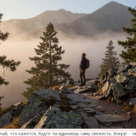
стый, что кажется, будто ты вдыхаешь саму свежесть. Вокруг -