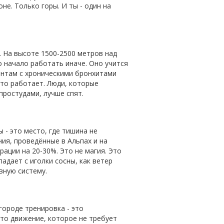
не. Только горы. И ты - один на
. На высоте 1500-2500 метров над
о начало работать иначе. Оно учится
ентам с хроническими бронхитами
 это работает. Люди, которые
простудами, лучше спят.
 - это место, где тишина не
ия, проведённые в Альпах и на
рации на 20-30%. Это не магия. Это
адает с иголки сосны, как ветер
вную систему.
 городе тренировка - это
 это движение, которое не требует