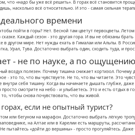
ом, что «надо бы уже всё решить». В горах всё становится прощ
дишь, насколько всё относительно. И это - самая сильная терап
идеального времени
чтобы пойти в горы? Нет. Весной там цветут первоцветы. Летом 
в сказке. Каждый сезон - это другая гора. И вы не обязаны брать
же в другом мире. Нет нужды ехать в Гималаи или Альпы. В Росси
тка, Урал, Тува. Достаточно выбрать один, сходить туда, и прос
ет - не по науке, а по ощущени
ный воздух полезен. Почему тишина снижает кортизол. Почему 
е - это то, что вы чувствуете. Не то, что вы читаете. Это чув
 внутри себя тишину. Когда вы начинаете дышать глубже, даже 
просто смотрите на небо - и улыбаетесь. Это и есть отдых в го
 то, чтобы снова почувствовать, что вы живой.
горах, если не опытный турист?
м или бегуном на марафон. Достаточно выбрать лёгкую тропу -
аповеднике, на Алтае или в Карелии есть маршруты, рассчитанны
Не пытайтесь «дойти до вершины» - просто прогуляйтесь. Даже 