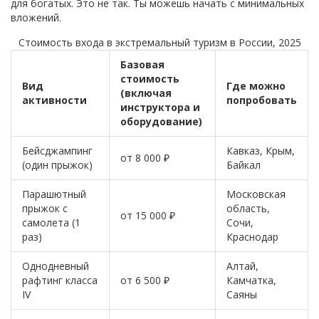
для богатых. Это не так. Ты можешь начать с минимальных
вложений.
Стоимость входа в экстремальный туризм в России, 2025
Базовая
стоимость
Вид
Где можно
(включая
активности
попробовать
инструктора и
оборудование)
Бейсджампинг
Кавказ, Крым,
от 8 000 ₽
(один прыжок)
Байкал
Парашютный
Московская
прыжок с
область,
от 15 000 ₽
самолета (1
Сочи,
раз)
Краснодар
Однодневный
Алтай,
рафтинг класса
от 6 500 ₽
Камчатка,
IV
Саяны