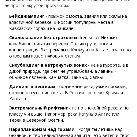
не просто «крутой прогулкой»:
Бейсджампинг
- прыжок с моста, здания или скалы на
эластичной веревке. В России популярны места в
Кавказских горах и на Байкале.
Скалолазание без страховки
(free solo). Никаких
карабинов, никаких веревок. Только руки, ноги и
концентрация. Экстремалы в Крыму и на Алтае лазают по
отвесным известняковым стенам.
Сноубординг в нетронутых зонах
- не на курорте, а в
дикой природе, где снег не утрамбован, а лавины -
обычное явление. Камчатка, Таймыр, Саяны.
Дайвинг в пещерах
- подземные реки, узкие проходы,
полное отсутствие света. В России - пещеры Крыма и
Кавказа.
Экстремальный рафтинг
- не по спокойной реке, а по
классу V и выше. Например, река Катунь в Алтае или
Терек в Северной Осетии.
Парапланеризм над горами
- когда ты летишь над
бездной, и твоя единственная защита - это ветер и твоя