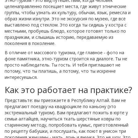
Этно-туризм - это вид путешествий, когда человек
целенаправленно посещает места, где живут этнические
группы, чтобы узнать их культуру, обычаи, язык, ремесла и
образ жизни изнутри. Это не экскурсия по музею, где всё
выставлено под стеклом. Это когда ты сидишь у костра с
местными, пробуешь блюдо, которое готовят только по
праздникам, и слышишь историю, передаваемую из
поколения в поколение.
В отличие от массового туризма, где главное - фото на
фоне памятника, этно-туризм строится на диалоге. Ты не
просто наблюдатель. Ты гость. И тебя приглашают не
потому, что ты платишь, а потому, что ты искренне
интересуешься.
Как это работает на практике?
Представьте: вы приезжаете в Республику Алтай. Вам не
предлагают поездку на квадроцикле по каньону (это
экстремальный туризм). Вам предлагают пожить в юрте у
семьи алтайцев, научиться ткать шерстяные ковры по
старинному методу, попробовать кумыс, приготовленный
по рецепту бабушки, и послушать, как поют в унисон три
поколения женщины - мать, дочь и внучка. Это не шоу. Это