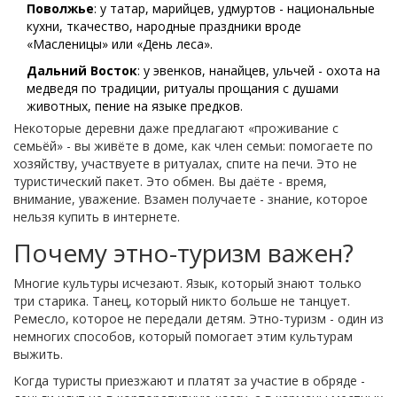
Поволжье
: у татар, марийцев, удмуртов - национальные
кухни, ткачество, народные праздники вроде
«Масленицы» или «День леса».
Дальний Восток
: у эвенков, нанайцев, ульчей - охота на
медведя по традиции, ритуалы прощания с душами
животных, пение на языке предков.
Некоторые деревни даже предлагают «проживание с
семьёй» - вы живёте в доме, как член семьи: помогаете по
хозяйству, участвуете в ритуалах, спите на печи. Это не
туристический пакет. Это обмен. Вы даёте - время,
внимание, уважение. Взамен получаете - знание, которое
нельзя купить в интернете.
Почему этно-туризм важен?
Многие культуры исчезают. Язык, который знают только
три старика. Танец, который никто больше не танцует.
Ремесло, которое не передали детям. Этно-туризм - один из
немногих способов, который помогает этим культурам
выжить.
Когда туристы приезжают и платят за участие в обряде -