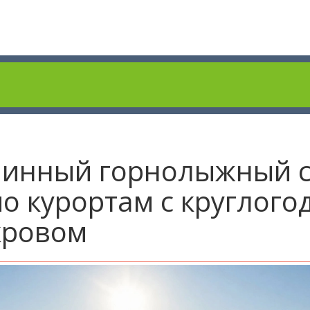
линный горнолыжный с
по курортам с круглог
кровом