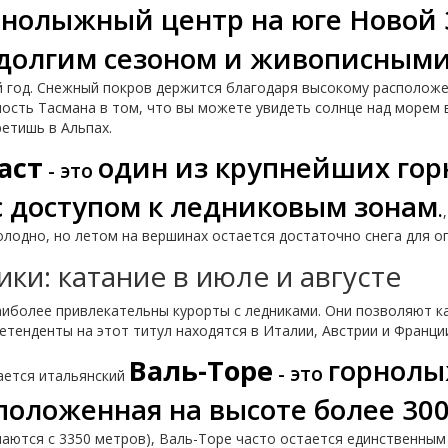
рнолыжный центр на юге Новой 
долгим сезоном и живописными
й год. Снежный покров держится благодаря высокому расположе
ость Тасмана в том, что вы можете увидеть солнце над морем в
етишь в Альпах.
аст
один из крупнейших го
- это
 с доступом к ледниковым зонам
.
олодно, но летом на вершинах остается достаточно снега для 
ки: катание в июле и августе
иболее привлекательны курорты с ледниками. Они позволяют ка
ретенденты на этот титул находятся в Италии, Австрии и Франци
Валь-Торе
горнолы
- это
ается итальянский
сположенная на высоте более 30
аются с 3350 метров), Валь-Торе часто остается единственным 