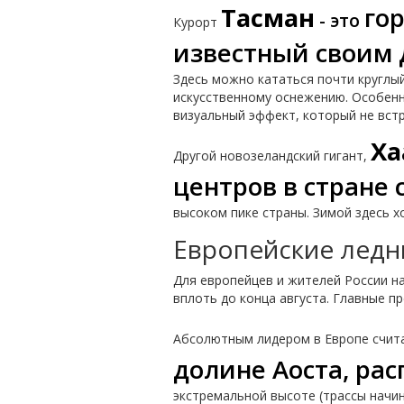
Тасман
го
- это
Курорт
известный своим 
Здесь можно кататься почти круглы
искусственному оснежению. Особенн
визуальный эффект, который не встр
Ха
Другой новозеландский гигант,
центров в стране
высоком пике страны. Зимой здесь х
Европейские ледни
Для европейцев и жителей России на
вплоть до конца августа. Главные п
Абсолютным лидером в Европе счит
долине Аоста, ра
экстремальной высоте (трассы начин