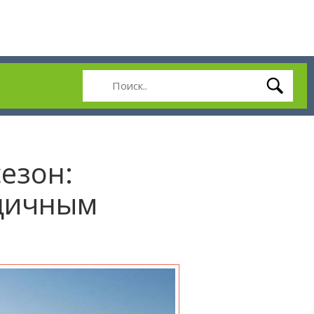
езон:
одичным