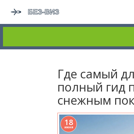
Где самый д
полный гид 
снежным по
18
июня