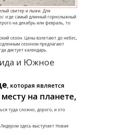
плый свитер и лыжи. Для
рос «где самый длинный горнолыжный
трого на декабрь или февраль, то
кий сезон. Цены взлетают до небес,
родленным сезоном предлагают
гда диктует календарь.
тида и Южное
де
, которая является
месту на планете,
ся туда сложно, дорого, и это
 Лидером здесь выступает Новая