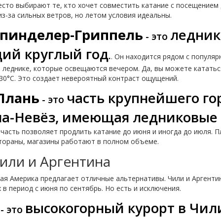
есто выбирают те, кто хочет совместить катание с посещением 
з-за сильных ветров, но летом условия идеальны.
пинделер-Гриппель
ледник
- это
ий круглый год
.
. Он находится рядом с популя
 леднике, которые освещаются вечером. Да, вы можете кататьс
+30°C. Это создает невероятный контраст ощущений.
Плань
часть крупнейшего г
- это
ла-Невёз, имеющая ледниковые
 часть позволяет продлить катание до июня и иногда до июля. П
стораны, магазины работают в полном объеме.
или и Аргентина
ая Америка предлагает отличные альтернативы. Чили и Аргенти
 период с июня по сентябрь. Но есть и исключения.
высокогорный курорт в Чил
- это