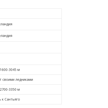
еландия
еландия
1600-3045 м
т своими ледниками
2700-3350 м
ь к Сантьяго