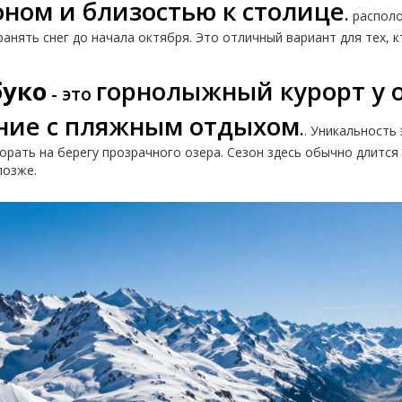
оном и близостью к столице
.
располо
ранять снег до начала октября. Это отличный вариант для тех, 
буко
горнолыжный курорт у о
- это
ние с пляжным отдыхом
.
. Уникальность
орать на берегу прозрачного озера. Сезон здесь обычно длится 
позже.