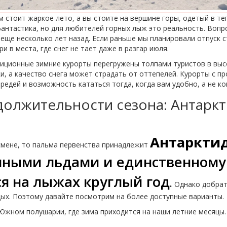
м стоит жаркое лето, а вы стоите на вершине горы, одетый в те
фантастика, но для любителей горных лыж это реальность. Воп
еще несколько лет назад. Если раньше мы планировали отпуск с
и в места, где снег не тает даже в разгар июля.
иционные зимние курорты перегружены толпами туристов в высо
, а качество снега может страдать от оттепелей. Курорты с п
редей и возможность кататься тогда, когда вам удобно, а не ко
олжительности сезона: Антарк
Антаркти
смене, то пальма первенства принадлежит
чными льдами и единственному 
ся на лыжах круглый год
.
Однако добрать
дых. Поэтому давайте посмотрим на более доступные варианты.
Южном полушарии, где зима приходится на наши летние месяцы.