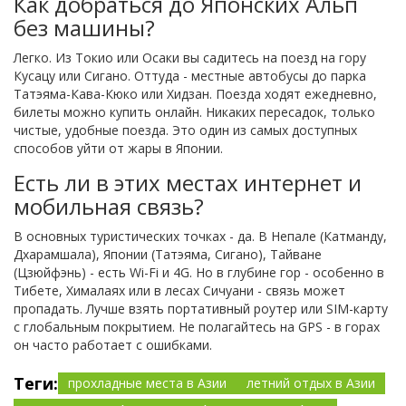
Как добраться до Японских Альп
без машины?
Легко. Из Токио или Осаки вы садитесь на поезд на гору
Кусацу или Сигано. Оттуда - местные автобусы до парка
Татэяма-Кава-Кюко или Хидзан. Поезда ходят ежедневно,
билеты можно купить онлайн. Никаких пересадок, только
чистые, удобные поезда. Это один из самых доступных
способов уйти от жары в Японии.
Есть ли в этих местах интернет и
мобильная связь?
В основных туристических точках - да. В Непале (Катманду,
Дхарамшала), Японии (Татэяма, Сигано), Тайване
(Цзюйфэнь) - есть Wi-Fi и 4G. Но в глубине гор - особенно в
Тибете, Хималаях или в лесах Сичуани - связь может
пропадать. Лучше взять портативный роутер или SIM-карту
с глобальным покрытием. Не полагайтесь на GPS - в горах
он часто работает с ошибками.
Теги:
прохладные места в Азии
летний отдых в Азии