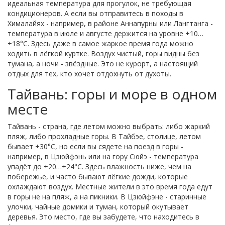
идеальная температура для прогулок, не требующая
кондиционеров. А если вы отправитесь в походы в
Хималайях - например, в районе Аннапурны или Лангтанга -
температура в июле и августе держится на уровне +10…
+18°C. Здесь даже в самое жаркое время года можно
ходить в лёгкой куртке. Воздух чистый, горы видны без
тумана, а ночи - звёздные. Это не курорт, а настоящий
отдых для тех, кто хочет отдохнуть от духоты.
Тайвань: горы и море в одном
месте
Тайвань - страна, где летом можно выбрать: либо жаркий
пляж, либо прохладные горы. В Тайбэе, столице, летом
бывает +30°C, но если вы сядете на поезд в горы -
например, в Цзюйфэнь или на гору Сюйэ - температура
упадёт до +20…+24°C. Здесь влажность ниже, чем на
побережье, и часто бывают лёгкие дожди, которые
охлаждают воздух. Местные жители в это время года едут
в горы не на пляж, а на пикники. В Цзюйфэне - старинные
улочки, чайные домики и туман, который окутывает
деревья. Это место, где вы забудете, что находитесь в