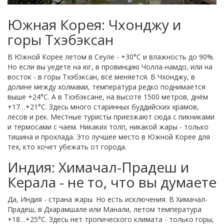
Южная Корея: Чхонджу и
горы Тхэбэксан
В Южной Корее летом в Сеуле - +30°C и влажность до 90%.
Но если вы уедете на юг, в провинцию Чолла-намдо, или на
восток - в горы Тхэбэксан, всё меняется. В Чхонджу, в
долине между холмами, температура редко поднимается
выше +24°C. А в Тхэбэксане, на высоте 1500 метров, днём
+17…+21°C. Здесь много старинных буддийских храмов,
лесов и рек. Местные туристы приезжают сюда с пикниками
и термосами с чаем. Никаких толп, никакой жары - только
тишина и прохлада. Это лучшее место в Южной Корее для
тех, кто хочет убежать от города.
Индия: Химачал-Прадеш и
Керала - не то, что вы думаете
Да, Индия - страна жары. Но есть исключения. В Химачал-
Прадеш, в Дхарамшале или Манали, летом температура
+18…+25°C. Здесь нет тропического климата - только горы,