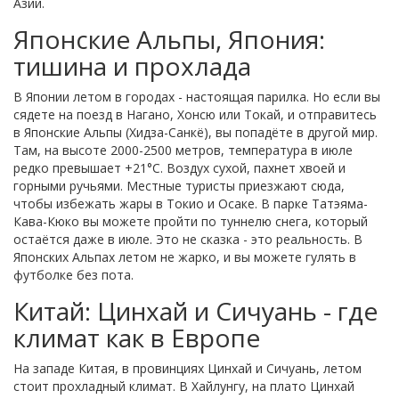
Азии.
Японские Альпы, Япония:
тишина и прохлада
В Японии летом в городах - настоящая парилка. Но если вы
сядете на поезд в Нагано, Хонсю или Токай, и отправитесь
в Японские Альпы (Хидза-Санкё), вы попадёте в другой мир.
Там, на высоте 2000-2500 метров, температура в июле
редко превышает +21°C. Воздух сухой, пахнет хвоей и
горными ручьями. Местные туристы приезжают сюда,
чтобы избежать жары в Токио и Осаке. В парке Татэяма-
Кава-Кюко вы можете пройти по туннелю снега, который
остаётся даже в июле. Это не сказка - это реальность. В
Японских Альпах летом не жарко, и вы можете гулять в
футболке без пота.
Китай: Цинхай и Сичуань - где
климат как в Европе
На западе Китая, в провинциях Цинхай и Сичуань, летом
стоит прохладный климат. В Хайлунгу, на плато Цинхай