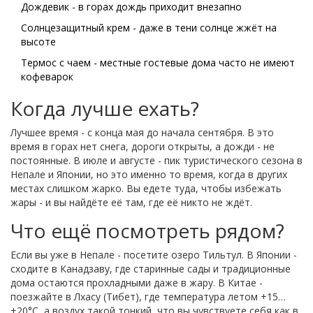
Дождевик - в горах дождь приходит внезапно
Солнцезащитный крем - даже в тени солнце жжёт на
высоте
Термос с чаем - местные гостевые дома часто не имеют
кофеварок
Когда лучше ехать?
Лучшее время - с конца мая до начала сентября. В это
время в горах нет снега, дороги открыты, а дожди - не
постоянные. В июле и августе - пик туристического сезона в
Непале и Японии, но это именно то время, когда в других
местах слишком жарко. Вы едете туда, чтобы избежать
жары - и вы найдёте её там, где её никто не ждёт.
Что ещё посмотреть рядом?
Если вы уже в Непале - посетите озеро Тильтул. В Японии -
сходите в Канадзаву, где старинные сады и традиционные
дома остаются прохладными даже в жару. В Китае -
поезжайте в Лхасу (Тибет), где температура летом +15…
+20°C, а воздух такой тонкий, что вы чувствуете себя как в