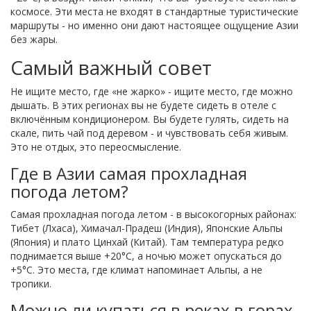
космосе. Эти места не входят в стандартные туристические
маршруты - но именно они дают настоящее ощущение Азии
без жары.
Самый важный совет
Не ищите место, где «не жарко» - ищите место, где можно
дышать. В этих регионах вы не будете сидеть в отеле с
включённым кондиционером. Вы будете гулять, сидеть на
скале, пить чай под деревом - и чувствовать себя живым.
Это не отдых, это переосмысление.
Где в Азии самая прохладная
погода летом?
Самая прохладная погода летом - в высокогорных районах:
Тибет (Лхаса), Химачал-Прадеш (Индия), Японские Альпы
(Япония) и плато Цинхай (Китай). Там температура редко
поднимается выше +20°C, а ночью может опускаться до
+5°C. Это места, где климат напоминает Альпы, а не
тропики.
Можно ли купаться в реках в горах