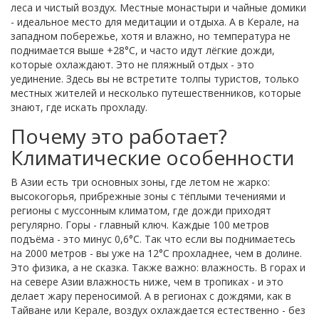
леса и чистый воздух. Местные монастыри и чайные домики
- идеальное место для медитации и отдыха. А в Керале, на
западном побережье, хотя и влажно, но температура не
поднимается выше +28°C, и часто идут лёгкие дожди,
которые охлаждают. Это не пляжный отдых - это
уединение. Здесь вы не встретите толпы туристов, только
местных жителей и несколько путешественников, которые
знают, где искать прохладу.
Почему это работает?
Климатические особенности
В Азии есть три основных зоны, где летом не жарко:
высокогорья, прибрежные зоны с тёплыми течениями и
регионы с муссонным климатом, где дожди приходят
регулярно. Горы - главный ключ. Каждые 100 метров
подъёма - это минус 0,6°C. Так что если вы поднимаетесь
на 2000 метров - вы уже на 12°C прохладнее, чем в долине.
Это физика, а не сказка. Также важно: влажность. В горах и
на севере Азии влажность ниже, чем в тропиках - и это
делает жару переносимой. А в регионах с дождями, как в
Тайване или Керале, воздух охлаждается естественно - без