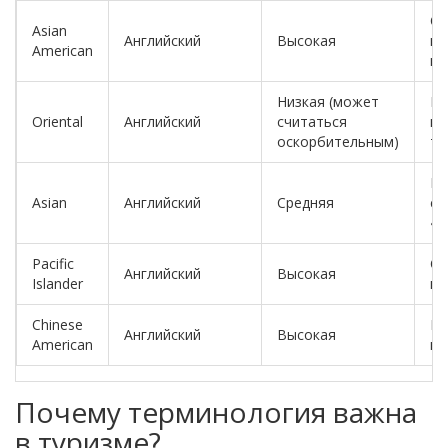
Оф
Asian
Английский
Высокая
ис
American
ме
Низкая (может
Ис
Oriental
Английский
считаться
ко
оскорбительным)
те
Ра
Asian
Английский
Средняя
со
«A
Pacific
От
Английский
Высокая
Islander
ка
Chinese
На
Английский
Высокая
American
ко
Почему терминология важна
в туризме?