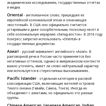
академических исследованиях, государственных отчётах
и медиа.
Oriental
- англоязычное слово, пришедшее из
европейской колониальной эпохи и означающее
«восточный». В США оно официально считается
устаревшим и даже оскорбительным, поскольку несёт в
себе колониальную иерархию «Запад‑восток». В 2016 году
Конгресс запретил использовать «Oriental» в
государственных документах.
Азиат
- русский эквивалент английского «Asian». В
разговорной речи в России часто применяется без
негативных оттенков, однако в американском контексте
важно уточнять, имеет ли слово нейтральный характер
или используется в стереотипных высказываниях.
Pacific Islander
- отдельная категория в расовой
классификации США, включающая жителей островов
Тихого океана (Гавайи, Самоа, Тонга). Иногда их
объединяют с азиатами, но официально это разные
группы.
Chinese American
Japanese American
Indian
,
,