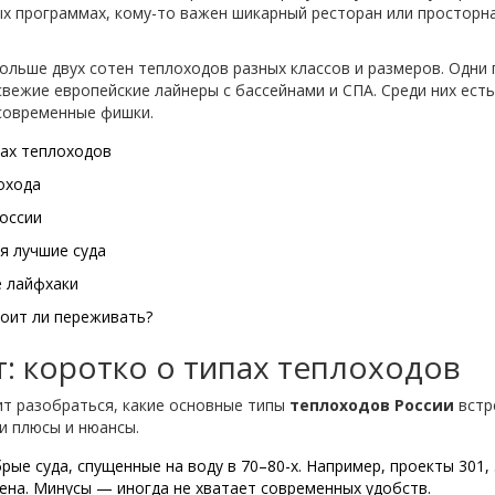
х программах, кому-то важен шикарный ресторан или просторная
больше двух сотен теплоходов разных классов и размеров. Одни 
свежие европейские лайнеры с бассейнами и СПА. Среди них ес
 современные фишки.
пах теплоходов
охода
оссии
я лучшие суда
е лайфхаки
тоит ли переживать?
: коротко о типах теплоходов
ит разобраться, какие основные типы
теплоходов России
встр
и плюсы и нюансы.
брые суда, спущенные на воду в 70–80-х. Например, проекты 301,
ена. Минусы — иногда не хватает современных удобств.