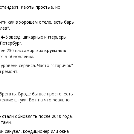
 стандарт. Каюты простые, но
чти как в хорошем отеле, есть бары,
лев".
 4–5 звёзд, шикарные интерьеры,
Петербург.
лее 230 пассажирских
круизных
я в обновлении.
 уровень сервиса. Часто "старичок"
й ремонт.
регать. Вроде бы всё просто: есть
мелкие штуки. Вот на что реально
о стали обновлять после 2010 года.
ютами.
й санузел, кондиционер или окна