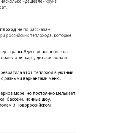
 насколько «дешевле» круиз
рат.
еплоход
не по рассказам
ри российских теплохода, которые
нер страны. Здесь реально всё на
ораны а-ля-карт, детская зона и
 превратила этот теплоход в уютный
 с разными вариантами меню,
Черное море, но постоянно мелькает
са, бассейн, ночные шоу,
полем и Новороссийском.