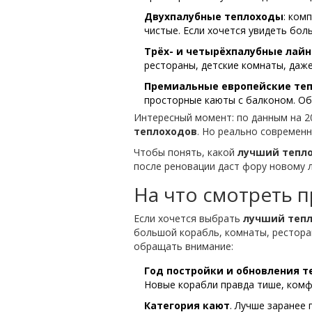
Двухпалубные теплоходы
: ком
чистые. Если хочется увидеть бо
Трёх- и четырёхпалубные лай
рестораны, детские комнаты, даже
Премиальные европейские те
просторные каюты с балконом. О
Интересный момент: по данным на 2
теплоходов
. Но реально современ
Чтобы понять, какой
лучший тепл
после реновации даст фору новому л
На что смотреть 
Если хочется выбрать
лучший теп
большой корабль, комнаты, ресторан
обращать внимание:
Год постройки и обновления т
Новые корабли правда тише, комф
Категория кают
. Лучше заранее