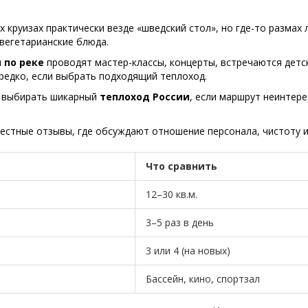
х круизах практически везде «шведский стол», но где-то размах
 вегетарианские блюда.
 по реке
проводят мастер-классы, концерты, встречаются детс
 редко, если выбрать подходящий теплоход.
а выбирать шикарный
теплоход России
, если маршрут неинтере
честные отзывы, где обсуждают отношение персонала, чистоту и
Что сравнить
12–30 кв.м.
3–5 раз в день
3 или 4 (на новых)
Бассейн, кино, спортзал