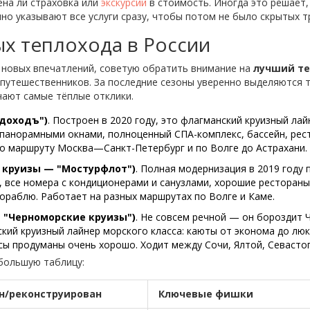
ена ли страховка или
экскурсии
в стоимость. Иногда это решает,
чно указывают все услуги сразу, чтобы потом не было скрытых т
х теплохода в России
 новых впечатлений, советую обратить внимание на
лучший т
путешественников. За последние сезоны уверенно выделяются т
чают самые тёплые отклики.
одоходъ")
. Построен в 2020 году, это флагманский круизный лай
 панорамными окнами, полноценный СПА-комплекс, бассейн, рест
по маршруту Москва—Санкт-Петербург и по Волге до Астрахани.
 круизы — "Мостурфлот")
. Полная модернизация в 2019 году
 все номера с кондиционерами и санузлами, хорошие рестораны
 кораблю. Работает на разных маршрутах по Волге и Каме.
 "Черноморские круизы")
. Не совсем речной — он бороздит 
ский круизный лайнер морского класса: каюты от эконома до люк
сы продуманы очень хорошо. Ходит между Сочи, Ялтой, Севасто
большую таблицу:
н/реконструирован
Ключевые фишки