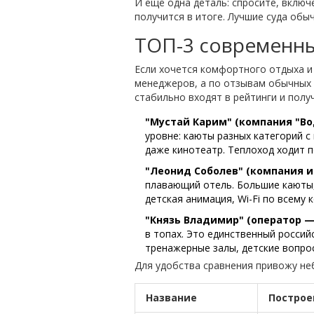
И ещё одна деталь: спросите, включ
получится в итоге. Лучшие суда обы
ТОП-3 современны
Если хочется комфортного отдыха и
менеджеров, а по отзывам обычных 
стабильно входят в рейтинги и полу
"Мустай Карим" (компания "В
уровне: каюты разных категорий с
даже кинотеатр. Теплоход ходит 
"Леонид Соболев" (компания и
плавающий отель. Большие каюты,
детская анимация, Wi-Fi по всему
"Князь Владимир" (оператор —
в топах. Это единственный россий
тренажерные залы, детские вопро
Для удобства сравнения привожу не
Название
Построе