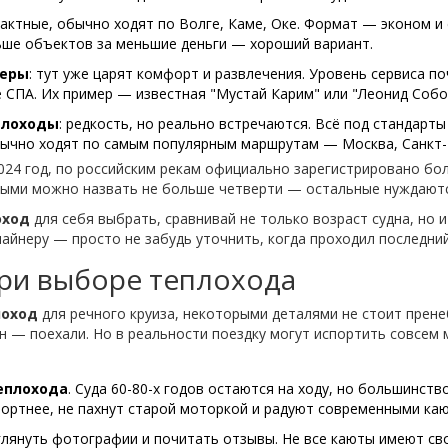
пактные, обычно ходят по Волге, Каме, Оке. Формат — эконом и
льше объектов за меньшие деньги — хороший вариант.
неры
: тут уже царят комфорт и развлечения. Уровень сервиса по
 СПА. Их пример — известная "Мустай Карим" или "Леонид Собо
плоходы
: редкость, но реально встречаются. Всё под стандарты
бычно ходят по самым популярным маршрутам — Москва, Санкт-
024 год, по российским рекам официально зарегистрировано бо
ными можно назвать не больше четверти — остальные нуждаютс
оход
для себя выбрать, сравнивай не только возраст судна, но и
айнеру — просто не забудь уточнить, когда проходил последни
при выборе теплохода
лоход
для речного круиза, некоторыми деталями не стоит пренеб
 — поехали. Но в реальности поездку могут испортить совсем 
еплохода
. Суда 60-80-х годов остаются на ходу, но большинств
ортнее, не пахнут старой моторкой и радуют современными ка
 глянуть фотографии и почитать отзывы. Не все каюты имеют сво