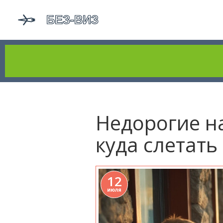
Недорогие на
куда слетат
12
июля