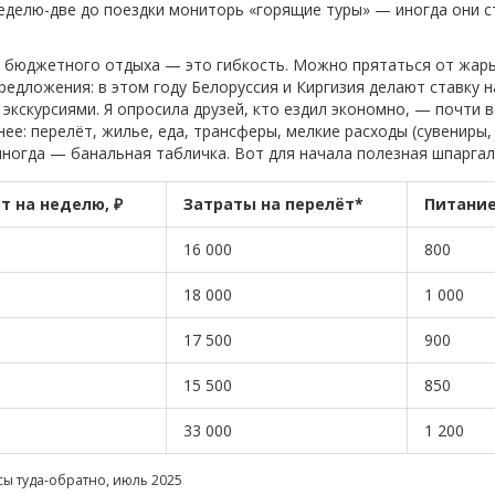
а неделю-две до поездки мониторь «горящие туры» — иногда они
 бюджетного отдыха — это гибкость. Можно прятаться от жары в
едложения: в этом году Белоруссия и Киргизия делают ставку 
экскурсиями. Я опросила друзей, кто ездил экономно, — почти 
е: перелёт, жилье, еда, трансферы, мелкие расходы (сувениры, 
ногда — банальная табличка. Вот для начала полезная шпаргал
 на неделю, ₽
Затраты на перелёт*
Питание
16 000
800
18 000
1 000
17 500
900
15 500
850
33 000
1 200
ы туда-обратно, июль 2025