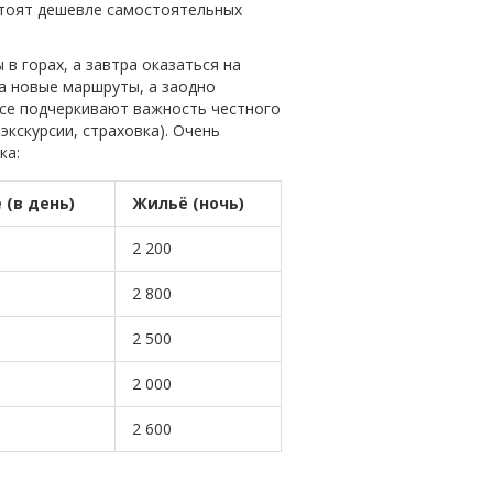
 стоят дешевле самостоятельных
 горах, а завтра оказаться на
на новые маршруты, а заодно
все подчеркивают важность честного
экскурсии, страховка). Очень
ка:
 (в день)
Жильё (ночь)
2 200
2 800
2 500
2 000
2 600