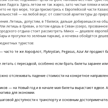
даже Ладога. Здесь летом не так жарко, зато чистые пляжи и м
ето не про море, тогда присмотрись к Европейской части Казахс
ельностей — на любой вкус: от советской архитектуры до прир
ения. Летишь, допустим, в Тбилиси, дальше добираешься на о
 Или летишь в Ереван, а потом едешь в Севан (озеро, прозванно
городского отдыха стоит рассмотреть Минск — дешевле европей
бары и прогулки по зелёным паркам), а ночевка обойдётся деше
бюджетных туристов:
часто те же Аэрофлот, FlyArystan, Pegasus, Azur Air продают б
 летать с пересадкой, особенно если брать билеты заранее ил
 можно отслеживать падение стоимости на конкретное направле
иков — на Новый год и в начале мая билеты вырастают вдвое. А
натива для экономии.
шаговой доступности к транспорту и основным достопримечате