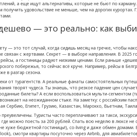
тлений, а еще ищут альтернативы, которые не бьют по карману.
м получить удовольствие не меньше, чем на дорогих курортах. Г
стами.
дешево — это реально: как вы
ту — это тот случай, когда сидишь месяц на гречке, чтобы нак
е связан с жертвами. Секрет — в выборе направления. В 2025 г
рейсы, а гостиницы радуют низкими ценами. Если раньше «деше
ского побережья, то сейчас всё круче. Например, рейсы в Бел
же в разгар сезона.
чеки от турагентств. А реальные фанаты самостоятельных путе
ания творят чудеса. Ты знаешь, что резкое падение цен случает
роданные билеты? А если воспользоваться мульти-сегментом (т
возникает на неожиданном стыке. На заметку: с российским пас
чая Сербию, Египет, Грузию, Казахстан, Марокко, Вьетнам, Таил
преувеличены. Туристы часто переплачивают за такси, экскурси
 где можно поесть за 200 рублей. Спать всю неделю в люксе не
не хуже бюджетной гостиницы!), co-living и даже обмен домами.
ellook), смотри квартиры посуточно через Airbnb, для авиабилет