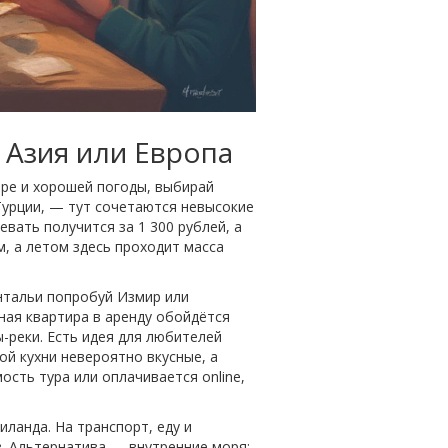
 Азия или Европа
оре и хорошей погоды, выбирай
 Турции, — тут сочетаются невысокие
вать получится за 1 300 рублей, а
, а летом здесь проходит масса
нтальи попробуй Измир или
чная квартира в аренду обойдётся
-реки. Есть идея для любителей
ой кухни невероятно вкусные, а
ость тура или оплачивается online,
иланда. На транспорт, еду и
. Альтернатива — внутренние моря: