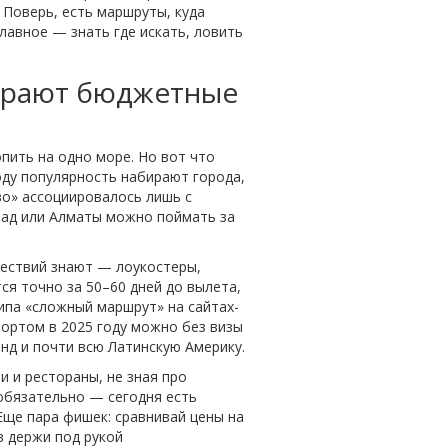
 Поверь, есть маршруты, куда
лавное — знать где искать, ловить
бирают бюджетные
опить на одно море. Но вот что
оду популярность набирают города,
во» ассоциировалось лишь с
град или Алматы можно поймать за
шествий знают — лоукостеры,
ся точно за 50–60 дней до вылета,
ипа «сложный маршрут» на сайтах-
портом в 2025 году можно без визы
анд и почти всю Латинскую Америку.
и и рестораны, не зная про
 обязательно — сегодня есть
 Еще пара фишек: сравнивай цены на
ов держи под рукой