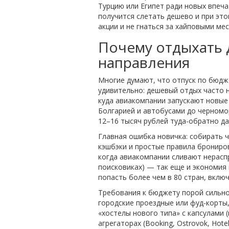
Турцию или Египет ради новых впеча
получится слетать дешево и при это
акции и не гнаться за хайповыми ме
Почему отдыхать 
направления
Многие думают, что отпуск по бюдже
удивительно: дешевый отдых часто н
куда авиакомпании запускают новые 
Болгарией и автобусами до черномор
12–16 тысяч рублей туда-обратно да
Главная ошибка новичка: собирать 
кэшбэки и простые правила брониров
когда авиакомпании сливают нерасп
поисковиках) — так еще и экономия 
попасть более чем в 80 стран, вклю
Требования к бюджету порой сильно 
городские проездные или фуд-корты,
«хостелы нового типа» с капсулами (
агрегаторах (Booking, Ostrovok, Hot