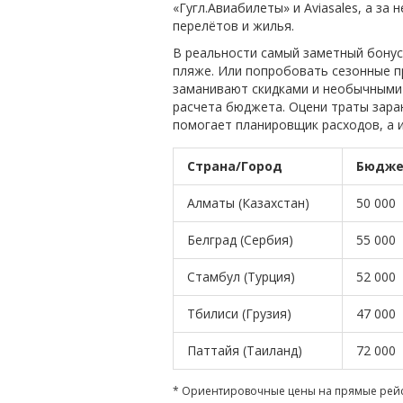
«Гугл.Авиабилеты» и Aviasales, а з
перелётов и жилья.
В реальности самый заметный бонус
пляже. Или попробовать сезонные пр
заманивают скидками и необычными 
расчета бюджета. Оцени траты заране
помогает планировщик расходов, а и
Страна/Город
Бюджет
Алматы (Казахстан)
50 000
Белград (Сербия)
55 000
Стамбул (Турция)
52 000
Тбилиси (Грузия)
47 000
Паттайя (Таиланд)
72 000
* Ориентировочные цены на прямые рейс