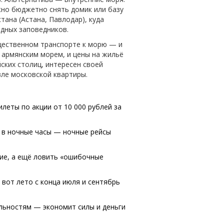
ожно бюджетно снять домик или базу
тана (Астана, Павлодар), куда
одных заповедников.
бщественном транспорте к морю — и
е армянским морем, и цены на жильё
ских столиц, интересен своей
вле московской квартиры.
илеты по акции от 10 000 рублей за
и в ночные часы — ночные рейсы
ние, а ещё ловить «ошибочные
 вот лето с конца июля и сентябрь
льностям — экономит силы и деньги