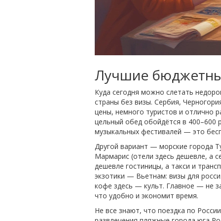
Лучшие бюджетные
Куда сегодня можно слетать недорог
страны без визы. Сербия, Черногори
цены, немного туристов и отлично р
цельный обед обойдётся в 400–600 р
музыкальных фестивалей — это бесп
Другой вариант — морские города Т
Мармарис (отели здесь дешевле, а с
дешевле гостиницы, а такси и транс
экзотики — Вьетнам: визы для росси
кофе здесь — культ. Главное — не з
что удобно и экономит время.
Не все знают, что поездка по Росси
развлечения пляжные города юга Ро