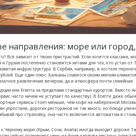
 направления: море или город,
о? Всё зависит от твоих пристрастий. Если хочется классики, м
я и Грузия постепенно становятся хитами для тех, кто устал от
азвитая инфраструктура. В Сербии, например, в хостеле переноче
ублей. Еще один плюс: Балканы славятся своим мягким климатом
латное развлечение вечером, да и атмосфера почти семейная.
урции или Египта за пределами стандартных курортов. Вместо А
ервис часто ничем не уступает по качеству). В Египте даже обы
портные сервисы стоят меньше, чем кофе на набережной Москвы
ян упростили, дорогих ресторанов не так много, но блюда уличн
абывай про страховку, она часто включается автоматом в стоим
и к Черному морю (Крым, Сочи, Анапа) иногда выходит дороже Та
ссии сейчас поднимают цены на фоне наплыва местных туристов