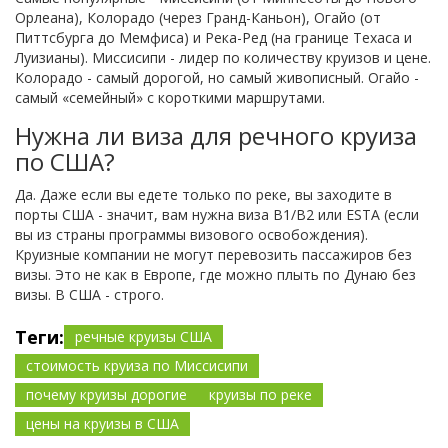
Орлеана), Колорадо (через Гранд-Каньон), Огайо (от
Питтсбурга до Мемфиса) и Река-Ред (на границе Техаса и
Луизианы). Миссисипи - лидер по количеству круизов и цене.
Колорадо - самый дорогой, но самый живописный. Огайо -
самый «семейный» с короткими маршрутами.
Нужна ли виза для речного круиза
по США?
Да. Даже если вы едете только по реке, вы заходите в
порты США - значит, вам нужна виза B1/B2 или ESTA (если
вы из страны программы визового освобождения).
Круизные компании не могут перевозить пассажиров без
визы. Это не как в Европе, где можно плыть по Дунаю без
визы. В США - строго.
Теги:
речные круизы США
стоимость круиза по Миссисипи
почему круизы дорогие
круизы по реке
цены на круизы в США