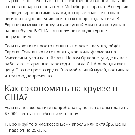
старше 10 лет. Все каюты - с собственной ванной. Питание -
от шеф-поваров с опытом в Michelin-ресторанах. Экскурсии
- с лицензированными гидами, которые знают историю
региона на уровне университетского преподавателя. В
Европе вы можете получить «вкусный ужин» и «экскурсию
на автобусе». В США - вы получаете «культурное
погружение».
Если вы хотите просто поплыть по реке - вам подойдёт
Европа. Если вы хотите понять, как жили фермеры на
Миссисипи, услышать блюз в Новом Орлеане, увидеть, как
работают старинные пароходы - тогда США оправдывают
цену. Это не просто круиз. Это мобильный музей, гостиница
и театр одновременно.
Как сэкономить на круизе в
США?
Если вы всё же хотите попробовать, но не готовы платить
$7 000 - есть способы снизить цену:
Бронируйте в «межсезонье» - апрель или октябрь. Цены
падают на 25-35%.