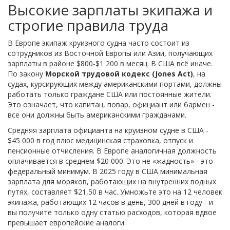
Высокие зарплаты экипажа и
строгие правила труда
В Европе экипаж круизного судна часто состоит из
сотрудников из Восточной Европы или Азии, получающих
зарплаты в районе $800-$1 200 в месяц. В США всё иначе.
По закону
Морской трудовой кодекс (Jones Act)
, на
судах, курсирующих между американскими портами, должны
работать только граждане США или постоянные жители.
Это означает, что капитан, повар, официант или бармен -
все они должны быть американскими гражданами.
Средняя зарплата официанта на круизном судне в США -
$45 000 в год плюс медицинская страховка, отпуск и
пенсионные отчисления. В Европе аналогичная должность
оплачивается в среднем $20 000. Это не «жадность» - это
федеральный минимум. В 2025 году в США минимальная
зарплата для моряков, работающих на внутренних водных
путях, составляет $21,50 в час. Умножьте это на 12 человек
экипажа, работающих 12 часов в день, 300 дней в году - и
вы получите только одну статью расходов, которая вдвое
превышает европейские аналоги.