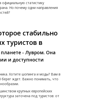
на официальную статистику
трана. Но почему одни направления
остей?
оторое стабильно
х туристов в
планете - Лувром. Она
ии и доступности
ника. Хотите шопинга и моды? Вам в
й берег ждет. Важно понимать, что
знообразии.
ьшинством крупных европейских
руктура заточена под туристов: от