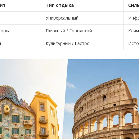
ит
Тип отдыха
Силь
Универсальный
Инфр
йорка
Пляжный / Городской
Клим
я
Культурный / Гастро
Исто