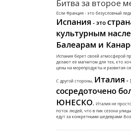
Битва за второе м
Если Франция - это безусловный ли
Испания
стран
- это
культурным насле
Балеарам и Канар
Испания берет своей атмосферой пра
делают её магнитом для тех, кто хо
цены на морепродукты и развитая с
Италия
-
С другой стороны,
сосредоточено бо
ЮНЕСКО
.
Италия не просто
поток людей, что в пик сезона улиц
едут за конкретными шедеврами Воз