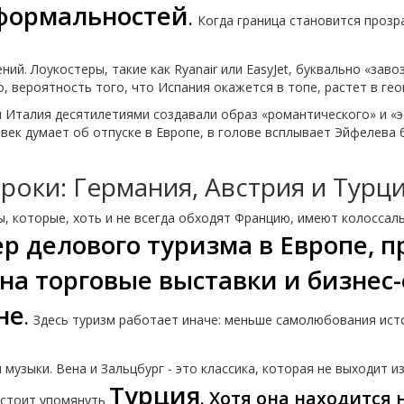
формальностей
.
Когда граница становится прозр
ий. Лоукостеры, такие как Ryanair или EasyJet, буквально «зав
о, вероятность того, что Испания окажется в топе, растет в ге
и Италия десятилетиями создавали образ «романтического» и «э
век думает об отпуске в Европе, в голове всплывает Эйфелева 
роки: Германия, Австрия и Турц
ы, которые, хоть и не всегда обходят Францию, имеют колоссал
р делового туризма в Европе,
а торговые выставки и бизнес
не
.
Здесь туризм работает иначе: меньше самолюбования исто
музыки. Вена и Зальцбург - это классика, которая не выходит и
Турция
. Хотя она находится 
 стоит упомянуть