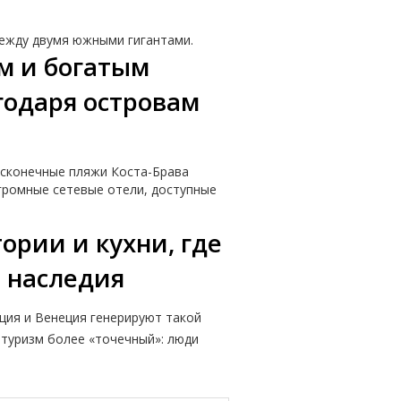
между двумя южными гигантами.
м и богатым
годаря островам
бесконечные пляжи Коста-Брава
огромные сетевые отели, доступные
ории и кухни, где
о наследия
ция и Венеция генерируют такой
 туризм более «точечный»: люди