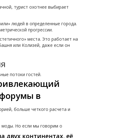
ачной, турист охотнее выбирает
озили» людей в определенные города.
ометрической прогрессии.
стетичного» места. Это работает на
башня или Колизей, даже если он
ия
ьные потоки гостей.
 привлекающий
-форумы в
рией, больше четкого расчета и
з моды. Но если мы говорим о
на двух континентах, её