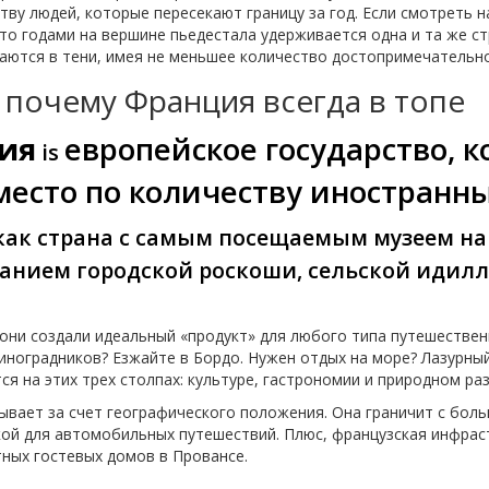
ству людей, которые пересекают границу за год. Если смотреть 
то годами на вершине пьедестала удерживается одна и та же с
таются в тени, имея не меньшее количество достопримечательн
 почему Франция всегда в топе
ия
европейское государство, к
is
место по количеству иностранны
 как страна с самым посещаемым музеем на 
анием городской роскоши, сельской идилл
 они создали идеальный «продукт» для любого типа путешествен
иноградников? Езжайте в Бордо. Нужен отдых на море? Лазурны
я на этих трех столпах: культуре, гастрономии и природном ра
рывает за счет географического положения. Она граничит с бол
кой для автомобильных путешествий. Плюс, французская инфраст
тных гостевых домов в Провансе.