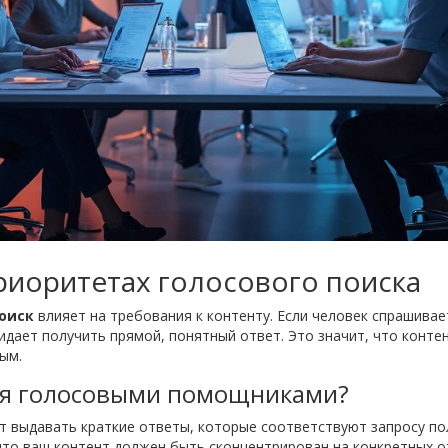
риоритетах голосового поиска
оиск
влияет на требования к контенту. Если человек спрашивает
идает получить прямой, понятный ответ. Это значит, что конте
ым.
ся голосовыми помощниками?
 выдавать краткие ответы, которые соответствуют запросу по
 что ваш контент должен быть сконцентрирован на конкретных о