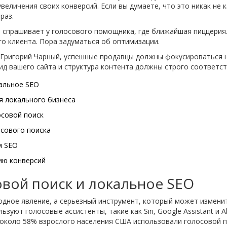
величения своих конверсий. Если вы думаете, что это никак не 
раз.
 спрашивает у голосового помощника, где ближайшая пиццерия. 
о клиента. Пора задуматься об оптимизации.
 Григорий Чарный, успешные продавцы должны фокусироваться 
вид вашего сайта и структура контента должны строго соответс
кальное SEO
я локального бизнеса
осовой поиск
осового поиска
м SEO
ию конверсий
овой поиск и локальное SEO
одное явление, а серьезный инструмент, который может измени
ьзуют голосовые ассистенты, такие как Siri, Google Assistant и
 около 58% взрослого населения США использовали голосовой по