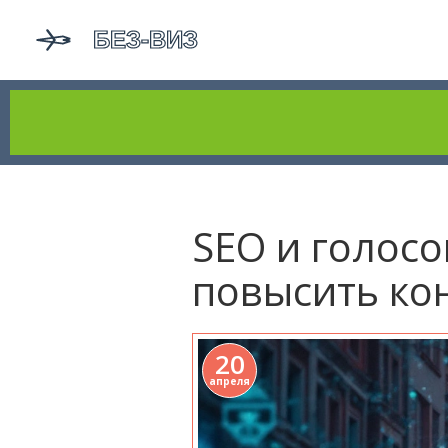
SEO и голосо
повысить ко
20
апреля