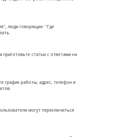
ия", люди говорящие: "Где
вать.
и приготовьте статьи с ответами на
те график работы, адрес, телефон и
атов.
пользователи могут переключиться