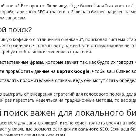
й поиск? Все просто. Люди ищут "где ближе" или "как доехать"
роработали свою SEO-стратегию. Если ваш бизнес нацелен на 
им запросам.
ой поиск?
айшую кофейню с отличными оценками", поисковая система ста
 Это означает, что ваш сайт должен быть оптимизирован не тол
 требует небольших изменений в стратегии.
стественные фразы, которые звучат так, как будто их говорит ч
те проработать данные на
картах Google
, чтобы ваш бизнес вс
тавлять положительные отзывы, ведь они могут стать опред
 выиграть от внедрения стратегий для голосового поиска, дела
ой раз перестать надеяться на традиционные методы, то вас жд
 поиск важен для локального б
сением для занятых людей, кто не хочет тратить время на наб
вает уникальные возможности для
локального SEO
. Если ваш б
оигрываете своим конкурентам.