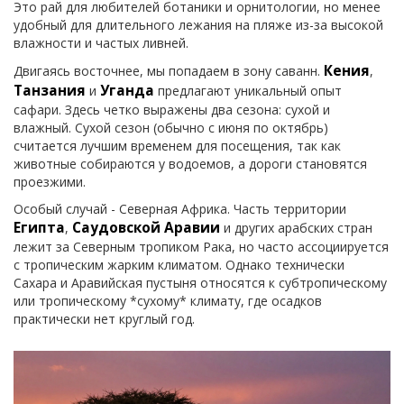
Это рай для любителей ботаники и орнитологии, но менее
удобный для длительного лежания на пляже из-за высокой
влажности и частых ливней.
Кения
Двигаясь восточнее, мы попадаем в зону саванн.
,
Танзания
Уганда
и
предлагают уникальный опыт
сафари. Здесь четко выражены два сезона: сухой и
влажный. Сухой сезон (обычно с июня по октябрь)
считается лучшим временем для посещения, так как
животные собираются у водоемов, а дороги становятся
проезжими.
Особый случай - Северная Африка. Часть территории
Египта
Саудовской Аравии
,
и других арабских стран
лежит за Северным тропиком Рака, но часто ассоциируется
с тропическим жарким климатом. Однако технически
Сахара и Аравийская пустыня относятся к субтропическому
или тропическому *сухому* климату, где осадков
практически нет круглый год.