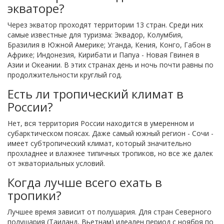
экваторе?
Через экватор проходят территории 13 стран. Среди них
самые известные для туризма: Эквадор, Колумбия,
Бразилия в Южной Америке; Уганда, Кения, Конго, Габон в
Африке; Индонезия, Кирибати и Папуа - Новая Гвинея в
Азии и Океании. В этих странах день и ночь почти равны по
продолжительности круглый год.
Есть ли тропический климат в
России?
Нет, вся территория России находится в умеренном и
субарктическом поясах. Даже самый южный регион - Сочи -
имеет субтропический климат, который значительно
прохладнее и влажнее типичных тропиков, но все же далек
от экваториальных условий.
Когда лучше всего ехать в
тропики?
Лучшее время зависит от полушария. Для стран Северного
полушария (Таиланд, Вьетнам) идеален период с ноября по