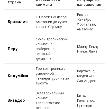
Страна
климата
направления
Рио-де-
От влажных лесов
Жанейро,
Бразилия
Амазонии до сухих
Форталеза,
саванн Сертану
Амазонас
Сухой тропический
климат на
Маачу-Пикчу,
Перу
побережье,
Икике, Лима
влажный в
джунглях
Горные тропики с
Картахена,
умеренной
Колумбия
Медельин,
температурой из-за
Сан-Андрес
высоты
Экваториальный
Кито,
климат,
Эквадор
Галапагос,
Галапагосские
Гуаякиль
острова