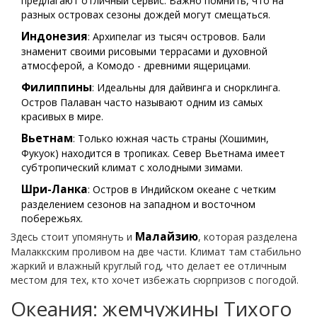
предлагают отличный сервис. Важно помнить, что на
разных островах сезоны дождей могут смещаться.
Индонезия
: Архипелаг из тысяч островов. Бали
знаменит своими рисовыми террасами и духовной
атмосферой, а Комодо - древними ящерицами.
Филиппины
: Идеальны для дайвинга и снорклинга.
Остров Палаван часто называют одним из самых
красивых в мире.
Вьетнам
: Только южная часть страны (Хошимин,
Фукуок) находится в тропиках. Север Вьетнама имеет
субтропический климат с холодными зимами.
Шри-Ланка
: Остров в Индийском океане с четким
разделением сезонов на западном и восточном
побережьях.
Малайзию
Здесь стоит упомянуть и
, которая разделена
Малаккским проливом на две части. Климат там стабильно
жаркий и влажный круглый год, что делает ее отличным
местом для тех, кто хочет избежать сюрпризов с погодой.
Океания: жемчужины Тихого