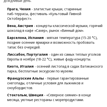
дождливый день.
Прага, Чехия
- златистые крыши, старинные
паб‑террасы, фестиваль «Культовый Пивной
Октоберфест».
Вена, Австрия
- концерты классической музыки, горячий
шоколад в кафе «Сахер», рынок «Винный дом».
Барселона, Испания
- мягкая температура (15‑20 °C),
поздние осенние ярмарки и возможность пробовать
тапас без очередей.
Лиссабон, Португалия
- один из самых теплых уголков
Европы в ноябре (18‑22 °C), живые фаду‑концерты.
Киото, Италия
- осенний листопад в садах Ватиканского
парка, бесплатные экскурсии по музеям.
Французские Альпы
- первые гарантированные
снегопады, отличные условия для лыжников и
сноубордистов.
Стокгольм, Швеция
- «Северное сияние» в конце
месяца, уютные рестораны с морепродуктами.