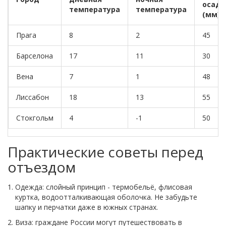
осадк
температура
температура
(мм)
Прага
8
2
45
Барселона
17
11
30
Вена
7
1
48
Лиссабон
18
13
55
Стокгольм
4
-1
50
Практические советы перед
отъездом
Одежда: слойный принцип - термобельё, флисовая
куртка, водоотталкивающая оболочка. Не забудьте
шапку и перчатки даже в южных странах.
Виза: граждане России могут путешествовать в