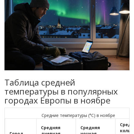
Таблица средней
температуры в популярных
городах Европы в ноябре
Средние температуры (°C) в ноябре
Средн
Средняя
Средняя
колич
Город
дневная
ночная