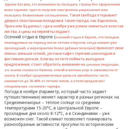
,
туризм без виз
это возможность посещать страны без оформления
визы заранее, просто получив электронное разрешение или
. Такая свобода открывает
пользуясь безвизовым соглашением
двери к спонтанным поездкам в такие города, как Барселона,
Прага или Будапешт, где в ноябре уже успела смениться золотая
листва, а цены на перелёты падают.
Осенний отдых в Европе (
,
осенний отдых в Европе
это поездки,
планируемые на период после летних отпусков, когда климат уже
) приносит свои
прохладный, а мероприятия более урбанистические
плюсы: меньше crowds, уютные кафе с горячим шоколадом и
фестивали урожая. Если вы хотите поймать выгодные
предложения, стоит обратить внимание на
,
ценовые тенденции
это анализ стоимости билетов, отелей и местных услуг в зависимости от
. В ноябре среднемесячные цены на авиабилеты часто
сезона
снижаются до 30‑40% от летних пиков, а отели предлагают
специальные «осенние» тарифы.
Погода в ноябре (параметр, который часто задают
путешественники) меняет характер в разных регионах: на
Средиземноморье – тёплое солнце со средними
температурами 15‑20°C, в Центральной Европе –
прохладные дни около 8‑12°C, а в Скандинавии – уже
возможен снег. Такой климат позволяет планировать
разнообразные активности: прогулки по историческим