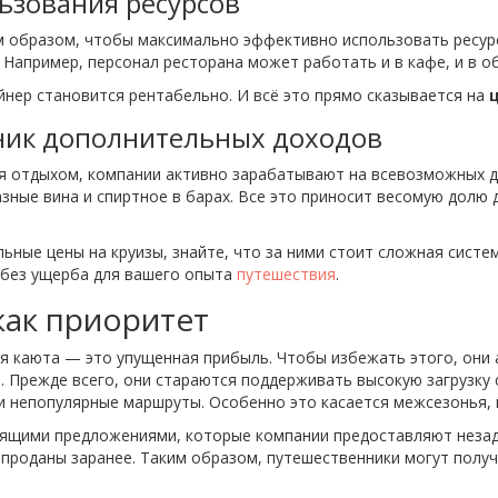
ьзования ресурсов
м образом, чтобы максимально эффективно использовать ресур
 Например, персонал ресторана может работать и в кафе, и в 
йнер становится рентабельно. И всё это прямо сказывается на
ник дополнительных доходов
я отдыхом, компании активно зарабатывают на всевозможных д
азные вина и спиртное в барах. Все это приносит весомую долю
льные цены на круизы, знайте, что за ними стоит сложная сист
 без ущерба для вашего опыта
путешествия
.
как приоритет
ая каюта — это упущенная прибыль. Чтобы избежать этого, они
. Прежде всего, они стараются поддерживать высокую загрузку 
и непопулярные маршруты. Особенно это касается межсезонья, к
рящими предложениями, которые компании предоставляют незад
 проданы заранее. Таким образом, путешественники могут полу