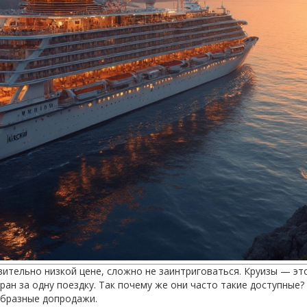
вительно низкой цене, сложно не заинтриговаться. Круизы — это
ан за одну поездку. Так почему же они часто такие доступные?
образные допродажи.