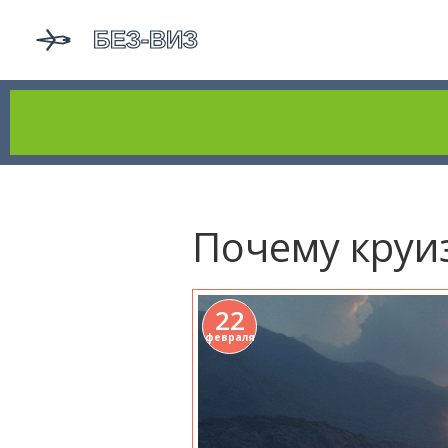
Почему круи
22
февраля