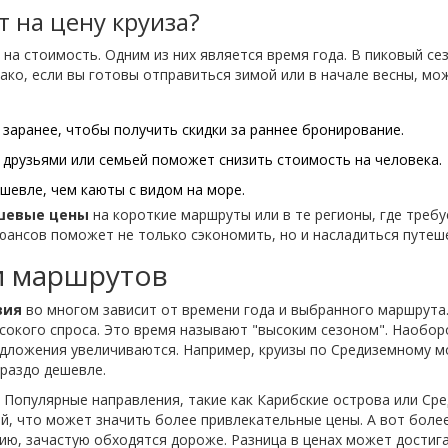
 на цену круиза?
на стоимость. Одним из них является время года. В пиковый сезо
ако, если вы готовы отправиться зимой или в начале весны, м
заранее, чтобы получить скидки за раннее бронирование.
 друзьями или семьей поможет снизить стоимость на человека.
ешевле, чем каюты с видом на море.
шевые цены
на короткие маршруты или в те регионы, где треб
юансов поможет не только сэкономить, но и насладиться путеш
и маршрутов
вия
во многом зависит от времени года и выбранного маршрута.
ысокого спроса. Это время называют "высоким сезоном". Наобор
дложения увеличиваются. Например, круизы по Средиземному м
ораздо дешевле.
 Популярные направления, такие как Карибские острова или Ср
й, что может значить более привлекательные цены. А вот боле
зию, зачастую обходятся дороже. Разница в ценах может достиг