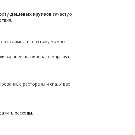
борту
дешевых круизов
зачастую
ствия.
дит в стоимость, поэтому можно
сли заранее планировать маршрут,
ированные рестораны и спа. У вас
ратить расходы.