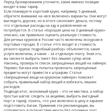
Перед бронированием уточните, какие именно позиции
входят в ваш тариф.
Если планируете короткий круиз, например 3‑дневный,
обратите внимание на «все включено» варианты. Они могут
выглядеть дороже, но в итоге сэкономят деньги, потому
что отдельные расходы на еду и развлечения не
потребуются. В статье «Хорошая цена на 3‑дневный круиз»
описано, как правильно оценить реальную стоимость.
Для речных круизов в России часто включены экскурсии в
портовых городах. В статье «Что входит в стоимость
речного круиза: подробный разбор» объясняется, какие
услуги включены, а какие – за отдельную плату. Зная это,
вы сможете выбрать пакет без лишних супер-апов.
Наконец, проверьте список запрещённых вещей на лайнере.
Перевес багажа или попытка провозить запрещённые
предметы могут привести к штрафам. Статья
«Запрещённые вещи на круизном лайнере» поможет
собрать правильный набор вещей и избежать лишних
расходов.
Подводя итог, экономный круиз – это не мистика, а набор
простых шагов: следить за акциями, выбрать выгодный
порт и тариф, понять, что уже включено в цену и заранее
подготовить багаж. Применив эти рекомендации, вы
отправитесь в путешествие мечты без огромных трат.