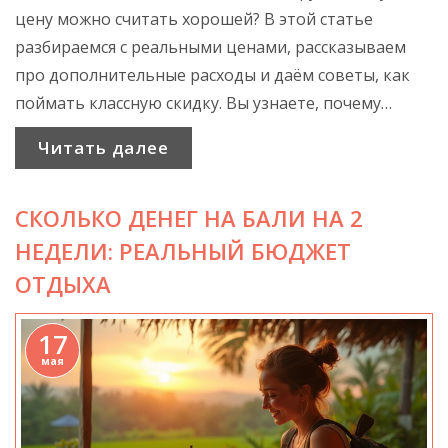
цену можно считать хорошей? В этой статье
разбираемся с реальными ценами, рассказываем
про дополнительные расходы и даём советы, как
поймать классную скидку. Вы узнаете, почему
цифра на сайте — это не финальная сумма, и на что
Читать далее
смотреть при выборе краткого морского маршрута.
Поделимся интересными фактами для тех, кто
СКОЛЬКО ДЕНЕГ НА БАЛИ НА 2
впервые собирается попробовать такой отпуск.
НЕДЕЛИ: РЕАЛЬНЫЙ БЮДЖЕТ
ОТДЫХА
17
мая