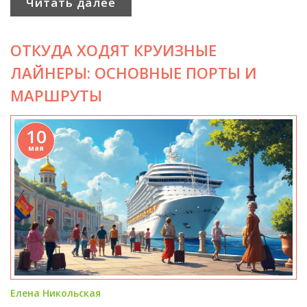
Читать далее
маршрут и с какими трудностями не получится
избежать столкновения. Будут и честные советы для
ОТКУДА ХОДЯТ КРУИЗНЫЕ
тех, кто хочет попробовать такой режим
самостоятельно.
ЛАЙНЕРЫ: ОСНОВНЫЕ ПОРТЫ И
МАРШРУТЫ
10
мая
Елена Никольская