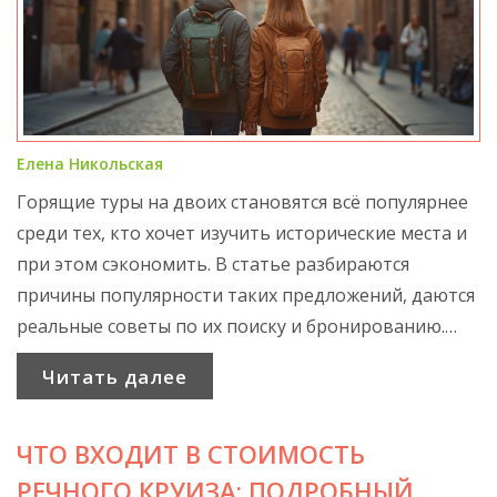
Елена Никольская
Горящие туры на двоих становятся всё популярнее
среди тех, кто хочет изучить исторические места и
при этом сэкономить. В статье разбираются
причины популярности таких предложений, даются
реальные советы по их поиску и бронированию.
Рассмотрим, что стоит за привлекательной ценой,
Читать далее
и на что обратить внимание при выборе маршрута.
Также вы узнаете, как совместить спонтанность и
ЧТО ВХОДИТ В СТОИМОСТЬ
осознанный подход к путешествиям вдвоём. Это
подробный гид для тех, кто ценит впечатления и
РЕЧНОГО КРУИЗА: ПОДРОБНЫЙ