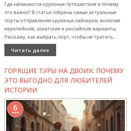
Где начинаются круизные путешествия и почему
это важно? В статье собраны самые актуальные
порты отправления круизных лайнеров, включая
европейские, азиатские и российские варианты.
Расскажу, как выбрать порт, чтобы не тратить
лишнее время и деньги, и какие направления
Читать далее
пользуются спросом в 2025 году. Особое внимание
— советам по выбору маршрута и организации
ГОРЯЩИЕ ТУРЫ НА ДВОИХ: ПОЧЕМУ
въезда в порт. Если вы планируете круиз впервые
или уже не раз были на борту, найдете для себя
ЭТО ВЫГОДНО ДЛЯ ЛЮБИТЕЛЕЙ
немало нового.
ИСТОРИИ
6
мая