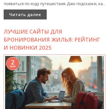
появиться по ходу путешествия. Даю подсказки, как
избежать неожиданных расходов и на что стоит
Читать далее
обратить внимание перед бронированием.
Практические советы для комфортного и
ЛУЧШИЕ САЙТЫ ДЛЯ
выгодного отдыха на реке. Всё по делу, чтобы не
промахнуться с выбором маршрута и теплохода.
БРОНИРОВАНИЯ ЖИЛЬЯ: РЕЙТИНГ
И НОВИНКИ 2025
2
мая