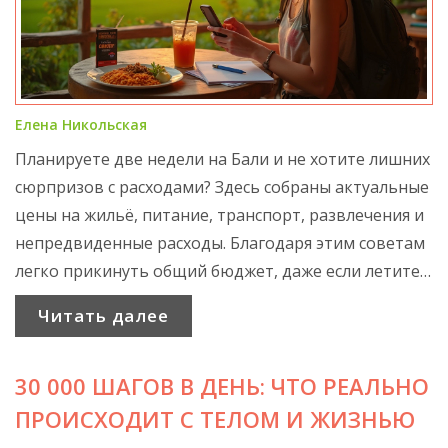
Елена Никольская
Планируете две недели на Бали и не хотите лишних
сюрпризов с расходами? Здесь собраны актуальные
цены на жильё, питание, транспорт, развлечения и
непредвиденные расходы. Благодаря этим советам
легко прикинуть общий бюджет, даже если летите
впервые. Много примеров для самостоятельных
Читать далее
путешественников и для тех, кто любит комфорт.
Разоблачаем мифы и помогаем понять, сколько
30 000 ШАГОВ В ДЕНЬ: ЧТО РЕАЛЬНО
реально нужно денег на острове.
ПРОИСХОДИТ С ТЕЛОМ И ЖИЗНЬЮ