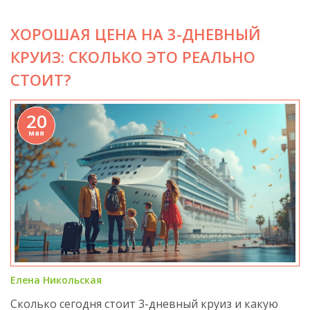
типичные ошибки и особенности употребления.
ХОРОШАЯ ЦЕНА НА 3-ДНЕВНЫЙ
Читатели узнают, как корректно переводить и
применять этот термин на практике.
КРУИЗ: СКОЛЬКО ЭТО РЕАЛЬНО
СТОИТ?
20
мая
Елена Никольская
Сколько сегодня стоит 3-дневный круиз и какую