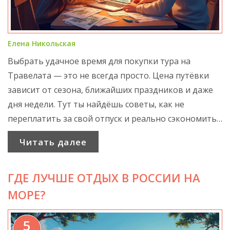
Елена Никольская
Выбрать удачное время для покупки тура на
Травелата — это не всегда просто. Цена путёвки
зависит от сезона, ближайших праздников и даже
дня недели. Тут ты найдёшь советы, как не
переплатить за свой отпуск и реально сэкономить.
В статье разберём хитрости раннего бронирования,
Читать далее
секреты горящих туров и лайфхаки для семей с
детьми. Будет полезно для тех, кто любит
ГДЕ ЛУЧШЕ ОТДЫХ В РОССИИ НА
путешествовать, но не хочет оставлять в
турагентствах всю зарплату.
МОРЕ?
5