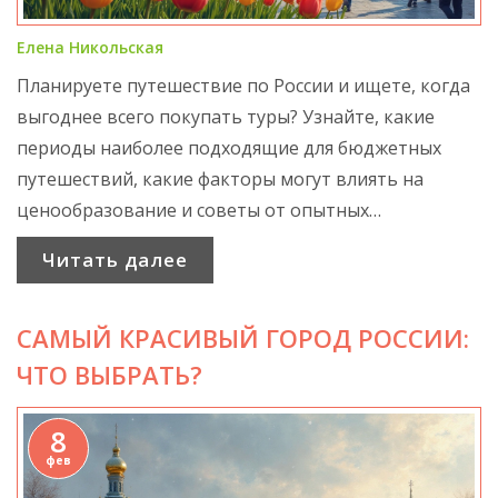
Елена Никольская
Планируете путешествие по России и ищете, когда
выгоднее всего покупать туры? Узнайте, какие
периоды наиболее подходящие для бюджетных
путешествий, какие факторы могут влиять на
ценообразование и советы от опытных
путешественников. Изучая сезонные колебания цен
Читать далее
на туры, вы сможете сэкономить и получить
максимум удовольствия от поездки. Также,
САМЫЙ КРАСИВЫЙ ГОРОД РОССИИ:
полезные рекомендации помогут избежать
дополнительных расходов и разработать свой
ЧТО ВЫБРАТЬ?
идеальный маршрут в рамках бюджета.
8
фев