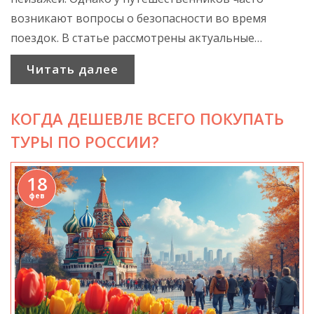
возникают вопросы о безопасности во время
поездок. В статье рассмотрены актуальные
вопросы, связанные с безопасностью путешествий
Читать далее
по России: от выбора транспорта до мест, которые
стоит посетить и избегать. Читатели получат
КОГДА ДЕШЕВЛЕ ВСЕГО ПОКУПАТЬ
полезные советы и узнают о последних изменениях
в сфере туризма.
ТУРЫ ПО РОССИИ?
18
фев