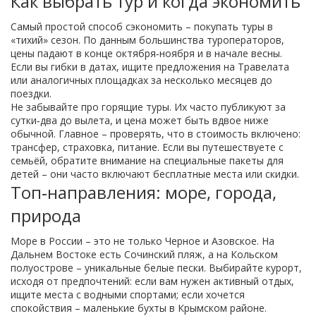
Как выбрать тур и когда экономить
Самый простой способ сэкономить – покупать туры в
«тихий» сезон. По данным большинства туроператоров,
цены падают в конце октября‑ноября и в начале весны.
Если вы гибки в датах, ищите предложения на Травелата
или аналогичных площадках за несколько месяцев до
поездки.
Не забывайте про горящие туры. Их часто публикуют за
сутки‑два до вылета, и цена может быть вдвое ниже
обычной. Главное – проверять, что в стоимость включено:
трансфер, страховка, питание. Если вы путешествуете с
семьёй, обратите внимание на специальные пакеты для
детей – они часто включают бесплатные места или скидки.
Топ‑направления: море, города,
природа
Море в России – это не только Черное и Азовское. На
Дальнем Востоке есть Сочинский пляж, а на Кольском
полуострове – уникальные белые пески. Выбирайте курорт,
исходя от предпочтений: если вам нужен активный отдых,
ищите места с водными спортами; если хочется
спокойствия – маленькие бухты в Крымском районе.