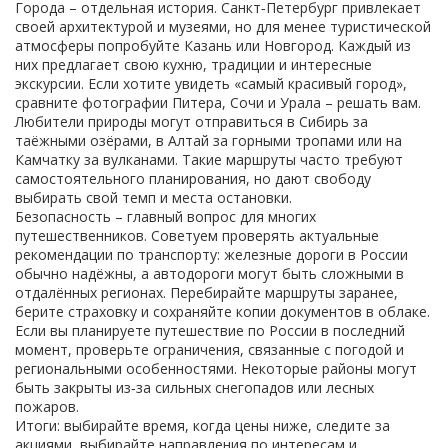
Города – отдельная история. Санкт‑Петербург привлекает
своей архитектурой и музеями, но для менее туристической
атмосферы попробуйте Казань или Новгород. Каждый из
них предлагает свою кухню, традиции и интересные
экскурсии. Если хотите увидеть «самый красивый город»,
сравните фотографии Питера, Сочи и Урала – решать вам.
Любители природы могут отправиться в Сибирь за
таёжными озёрами, в Алтай за горными тропами или на
Камчатку за вулканами. Такие маршруты часто требуют
самостоятельного планирования, но дают свободу
выбирать свой темп и места остановки.
Безопасность – главный вопрос для многих
путешественников. Советуем проверять актуальные
рекомендации по транспорту: железные дороги в России
обычно надёжны, а автодороги могут быть сложными в
отдалённых регионах. Перебирайте маршруты заранее,
берите страховку и сохраняйте копии документов в облаке.
Если вы планируете путешествие по России в последний
момент, проверьте ограничения, связанные с погодой и
региональными особенностями. Некоторые районы могут
быть закрыты из‑за сильных снегопадов или лесных
пожаров.
Итоги: выбирайте время, когда цены ниже, следите за
акциями, выбирайте направления по интересам и