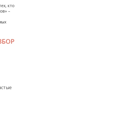
ех, кто
ов» –
мых
ЗБОР
астые