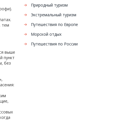
Природный туризм
рофи).
Экстремальный туризм
патах.
Путешествия по Европе
, тем
Морской отдых
Путешествия по России
лся выше
й пункт
м, без
»,
асения:
ким
щие,
ссовых
когда