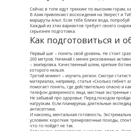
Сейчас в топе идут треккинг по высоким горам, ка
В Азии привлекают восхождения на Эверест и Тиб
маршруты Альп. Если тебе ближе вода, попробуй 
Каждый из этих вариантов требует своего снаряж
серьезнее подготовка.
Как подготовиться и о
Первый шаг – понять свой уровень. Не стоит сра
200 метров. Начинай с менее рискованных активн
– экипировка. Качественный шлем, крепкие ботин
которого нельзя.
Третий момент – изучить регион. Смотри статист
материалах, например, статья «Сколько гибнет ал
помогает понять, где действительно опасно и ка
телефон доверенного лица, местные экстренные 
Не забывай про здоровье. Перед походом пройди
нагрузкам. Если планируешь длительные экспеди
антисептики.
И наконец, ментальная готовность. Экстремальн
условиях: короткие тренировочные походы, спон
что‑то пойдёт не так.