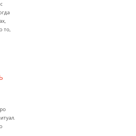
с
огда
ах,
о то,
Ь
про
итуал.
о