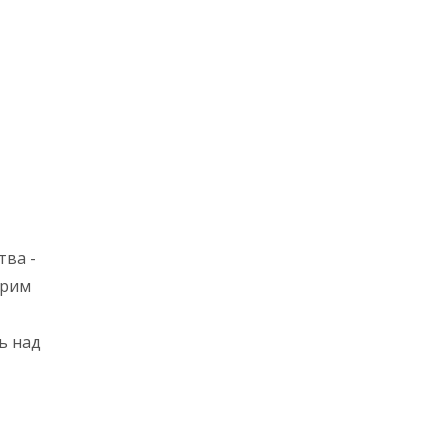
тва -
трим
ь над