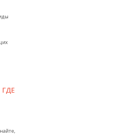
иды
щих
 ГДЕ
найте,