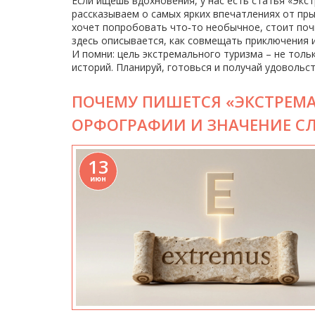
Если ищешь вдохновения, у нас есть статья «Экс
рассказываем о самых ярких впечатлениях от пр
хочет попробовать что‑то необычное, стоит поч
здесь описывается, как совмещать приключения и
И помни: цель экстремального туризма – не толь
историй. Планируй, готовься и получай удовольст
ПОЧЕМУ ПИШЕТСЯ «ЭКСТРЕМА
ОРФОГРАФИИ И ЗНАЧЕНИЕ С
13
июн