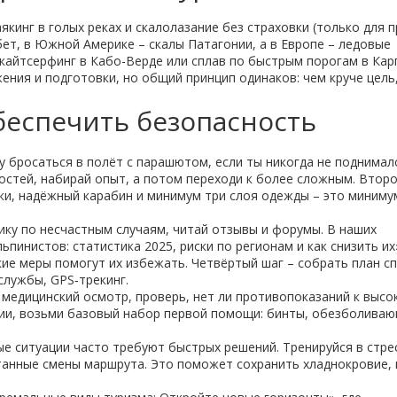
якинг в голых реках и скалолазание без страховки (только для п
ет, в Южной Америке – скалы Патагонии, а в Европе – ледовые
кайтсерфинг в Кабо-Верде или сплав по быстрым порогам в Кар
ения и подготовки, но общий принцип одинаков: чем круче цель
беспечить безопасность
зу бросаться в полёт с парашютом, если ты никогда не поднима
остей, набирай опыт, а потом переходи к более сложным. Второ
ки, надёжный карабин и минимум три слоя одежды – это миниму
ику по несчастным случаям, читай отзывы и форумы. В наших
ьпинистов: статистика 2025, риски по регионам и как снизить их
кие меры помогут их избежать. Четвёртый шаг – собрать план сп
службы, GPS‑трекинг.
 медицинский осмотр, проверь, нет ли противопоказаний к высо
ции, возьми базовый набор первой помощи: бинты, обезболиваю
ые ситуации часто требуют быстрых решений. Тренируйся в стре
танные смены маршрута. Это поможет сохранить хладнокровие, 