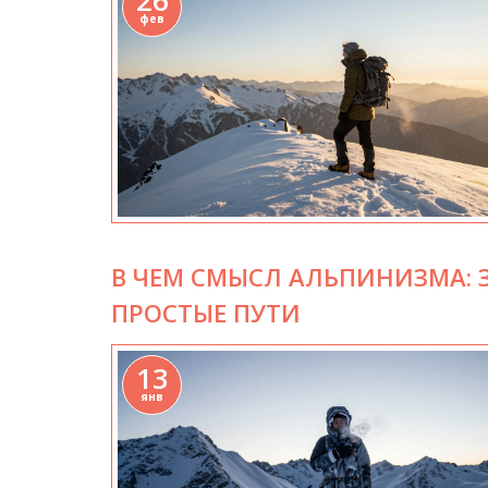
26
фев
В ЧЕМ СМЫСЛ АЛЬПИНИЗМА: З
ПРОСТЫЕ ПУТИ
13
янв