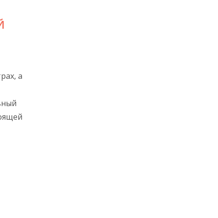
Й
рах, а
ьный
тоящей