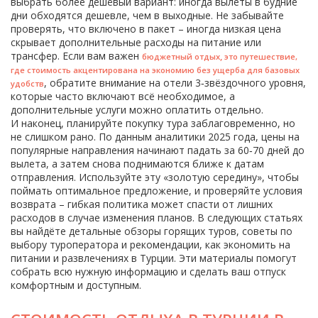
выбрать более дешёвый вариант: иногда вылеты в будние
дни обходятся дешевле, чем в выходные. Не забывайте
проверять, что включено в пакет – иногда низкая цена
скрывает дополнительные расходы на питание или
трансфер. Если вам важен
,
бюджетный отдых
это путешествие,
где стоимость акцентирована на экономию без ущерба для базовых
, обратите внимание на отели 3‑звёздочного уровня,
удобств
которые часто включают всё необходимое, а
дополнительные услуги можно оплатить отдельно.
И наконец, планируйте покупку тура заблаговременно, но
не слишком рано. По данным аналитики 2025 года, цены на
популярные направления начинают падать за 60‑70 дней до
вылета, а затем снова поднимаются ближе к датам
отправления. Используйте эту «золотую середину», чтобы
поймать оптимальное предложение, и проверяйте условия
возврата – гибкая политика может спасти от лишних
расходов в случае изменения планов. В следующих статьях
вы найдёте детальные обзоры горящих туров, советы по
выбору туроператора и рекомендации, как экономить на
питании и развлечениях в Турции. Эти материалы помогут
собрать всю нужную информацию и сделать ваш отпуск
комфортным и доступным.