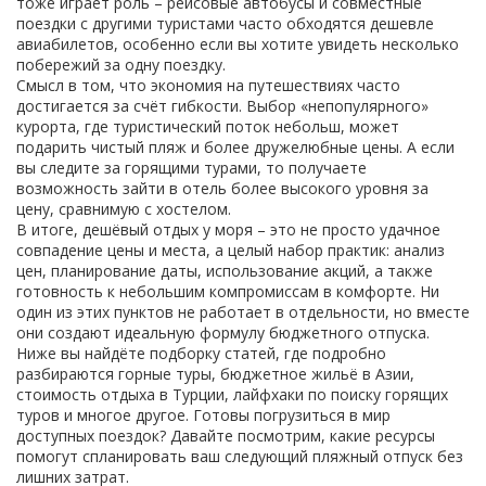
тоже играет роль – рейсовые автобусы и совместные
поездки с другими туристами часто обходятся дешевле
авиабилетов, особенно если вы хотите увидеть несколько
побережий за одну поездку.
Смысл в том, что экономия на путешествиях часто
достигается за счёт гибкости. Выбор «непопулярного»
курорта, где туристический поток небольш, может
подарить чистый пляж и более дружелюбные цены. А если
вы следите за горящими турами, то получаете
возможность зайти в отель более высокого уровня за
цену, сравнимую с хостелом.
В итоге, дешёвый отдых у моря – это не просто удачное
совпадение цены и места, а целый набор практик: анализ
цен, планирование даты, использование акций, а также
готовность к небольшим компромиссам в комфорте. Ни
один из этих пунктов не работает в отдельности, но вместе
они создают идеальную формулу бюджетного отпуска.
Ниже вы найдёте подборку статей, где подробно
разбираются горные туры, бюджетное жильё в Азии,
стоимость отдыха в Турции, лайфхаки по поиску горящих
туров и многое другое. Готовы погрузиться в мир
доступных поездок? Давайте посмотрим, какие ресурсы
помогут спланировать ваш следующий пляжный отпуск без
лишних затрат.