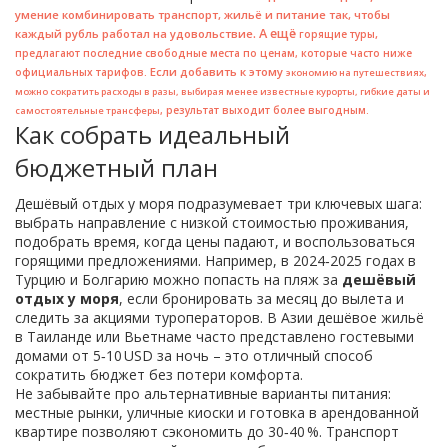
умение комбинировать транспорт, жильё и питание так, чтобы
. А ещё
каждый рубль работал на удовольствие
,
горящие туры
предлагают последние свободные места по ценам, которые часто ниже
. Если добавить к этому
официальных тарифов
,
экономию на путешествиях
можно сократить расходы в разы, выбирая менее известные курорты, гибкие даты и
, результат выходит более выгодным.
самостоятельные трансферы
Как собрать идеальный
бюджетный план
Дешёвый отдых у моря подразумевает три ключевых шага:
выбрать направление с низкой стоимостью проживания,
подобрать время, когда цены падают, и воспользоваться
горящими предложениями. Например, в 2024‑2025 годах в
Турцию и Болгарию можно попасть на пляж за
дешёвый
отдых у моря
, если бронировать за месяц до вылета и
следить за акциями туроператоров. В Азии дешёвое жильё
в Таиланде или Вьетнаме часто представлено гостевыми
домами от 5‑10 USD за ночь – это отличный способ
сократить бюджет без потери комфорта.
Не забывайте про альтернативные варианты питания:
местные рынки, уличные киоски и готовка в арендованной
квартире позволяют сэкономить до 30‑40 %. Транспорт