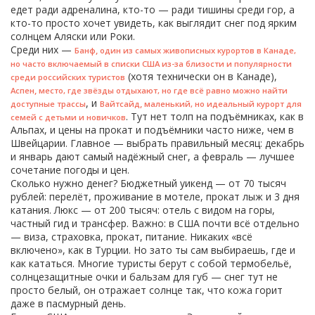
едет ради адреналина, кто-то — ради тишины среди гор, а
кто-то просто хочет увидеть, как выглядит снег под ярким
солнцем Аляски или Роки.
Среди них —
,
Банф
один из самых живописных курортов в Канаде,
но часто включаемый в списки США из-за близости и популярности
(хотя технически он в Канаде),
среди российских туристов
,
Аспен
место, где звёзды отдыхают, но где всё равно можно найти
, и
,
доступные трассы
Вайтсайд
маленький, но идеальный курорт для
. Тут нет толп на подъёмниках, как в
семей с детьми и новичков
Альпах, и цены на прокат и подъёмники часто ниже, чем в
Швейцарии. Главное — выбрать правильный месяц: декабрь
и январь дают самый надёжный снег, а февраль — лучшее
сочетание погоды и цен.
Сколько нужно денег? Бюджетный уикенд — от 70 тысяч
рублей: перелёт, проживание в мотеле, прокат лыж и 3 дня
катания. Люкс — от 200 тысяч: отель с видом на горы,
частный гид и трансфер. Важно: в США почти всё отдельно
— виза, страховка, прокат, питание. Никаких «всё
включено», как в Турции. Но зато ты сам выбираешь, где и
как кататься. Многие туристы берут с собой термобельё,
солнцезащитные очки и бальзам для губ — снег тут не
просто белый, он отражает солнце так, что кожа горит
даже в пасмурный день.