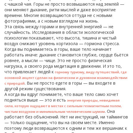
с чашкой чая. Горы не просто возвышаются над землёй —
они меняют дыхание, ритм мыслей и даже восприятие
времени. Многие возвращаются оттуда не с новыми
фотографиями, а с новым взглядом на жизнь.
Эта связь между горами и внутренней энергией — не
случайность. Исследования в области экологической
психологии показывают, что высота, тишина и чистый
воздух снижают уровень кортизола — гормона стресса.
Когда вы поднимаетесь в горы, ваше тело начинает
работать иначе: дыхание становится глубже, сердце бьётся
ровнее, а мысли — чище. Это не просто физическая
нагрузка, а своего рода медитация в движении. И это то,
что привлекает людей к
,
горному туризму
виду путешествий, где
основной акцент сделан на физическом и духовном взаимодействии
. Вы не просто едете в горы — вы входите в
с природой
другой режим существования.
А когда вы вдруг понимаете, что ваше тело само хочет
подняться выше — это и есть
,
энергия природы
невидимая
сила, которую ощущают в местах с сильным геомагнитным полем,
. Она
чистым воздухом и минимальным человеческим шумом
работает без объяснений. Нет ни инструкций, ни таймингов
— только ощущение, что вы на своём месте. Именно
поэтому люди возвращаются к одним и тем же вершинам: к