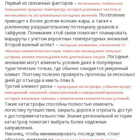
Первый из связанных факторов –
,
потепление
глобальное
повышение средних температур, которое усиливает частоту и
. Потепление
интенсивность экстремальных погодных явлений
приводит к более долгим волнам жары, а также к
усиленному разрушительному потенциалу ураанов и
тайфунов. Понимание этой связи помогает планировать
маршруты с учётом вероятных температурных аномалий.
Второй важный аспект –
,
погодные аномалии
отклонения от
обычных климатических норм, такие как неожиданно сильные
. Погодные
штормы, резкие похолодания или длительные засухи
аномалии могут изменить условия даже в популярных
туристических точках, где обычно ожидается умеренный
климат. Поэтому полезно проверять прогнозы за несколько
дней до отъезда и иметь план Б.
Третий элемент риска –
,
природные катастрофы
события вроде
наводнений, оползней, землетрясений и извержений вулканов,
.
которые напрямую связаны с изменением климатических условий
Такие катастрофы способны полностью изменить
логистику путешествия, закрыть дороги и отрезать доступ
к достопримечательностям. Знание региональной истории
катастроф помогает выбрать более надёжные
направления.
Наконец, чтобы минимизировать последствия, стоит
обратить внимание на
,
страхование путешествий
полис,