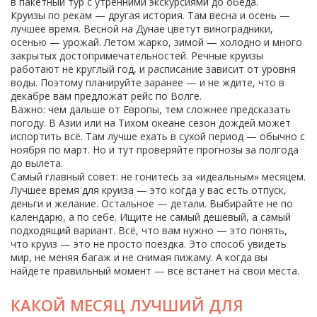
в пакетный тур с утренними экскурсиями до обеда.
Круизы по рекам — другая история. Там весна и осень —
лучшее время. Весной на Дунае цветут виноградники,
осенью — урожай. Летом жарко, зимой — холодно и много
закрытых достопримечательностей. Речные круизы
работают не круглый год, и расписание зависит от уровня
воды. Поэтому планируйте заранее — и не ждите, что в
декабре вам предложат рейс по Волге.
Важно: чем дальше от Европы, тем сложнее предсказать
погоду. В Азии или на Тихом океане сезон дождей может
испортить всё. Там лучше ехать в сухой период — обычно с
ноября по март. Но и тут проверяйте прогнозы за полгода
до вылета.
Самый главный совет: не гонитесь за «идеальным» месяцем.
Лучшее время для круиза — это когда у вас есть отпуск,
деньги и желание. Остальное — детали. Выбирайте не по
календарю, а по себе. Ищите не самый дешёвый, а самый
подходящий вариант. Всё, что вам нужно — это понять,
что круиз — это не просто поездка. Это способ увидеть
мир, не меняя багаж и не снимая пижаму. А когда вы
найдёте правильный момент — всё встанет на свои места.
КАКОЙ МЕСЯЦ ЛУЧШИЙ ДЛЯ