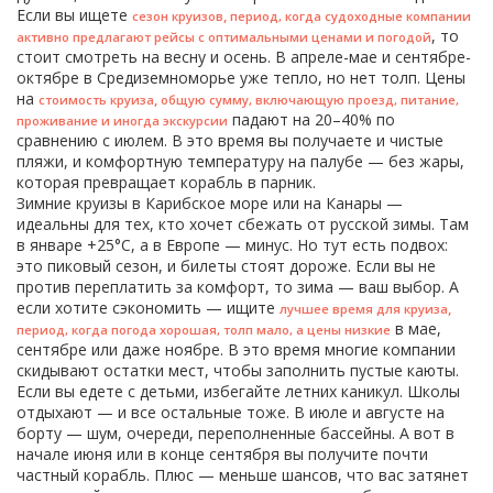
Если вы ищете
,
сезон круизов
период, когда судоходные компании
, то
активно предлагают рейсы с оптимальными ценами и погодой
стоит смотреть на весну и осень. В апреле-мае и сентябре-
октябре в Средиземноморье уже тепло, но нет толп. Цены
на
,
стоимость круиза
общую сумму, включающую проезд, питание,
падают на 20–40% по
проживание и иногда экскурсии
сравнению с июлем. В это время вы получаете и чистые
пляжи, и комфортную температуру на палубе — без жары,
которая превращает корабль в парник.
Зимние круизы в Карибское море или на Канары —
идеальны для тех, кто хочет сбежать от русской зимы. Там
в январе +25°C, а в Европе — минус. Но тут есть подвох:
это пиковый сезон, и билеты стоят дороже. Если вы не
против переплатить за комфорт, то зима — ваш выбор. А
если хотите сэкономить — ищите
,
лучшее время для круиза
в мае,
период, когда погода хорошая, толп мало, а цены низкие
сентябре или даже ноябре. В это время многие компании
скидывают остатки мест, чтобы заполнить пустые каюты.
Если вы едете с детьми, избегайте летних каникул. Школы
отдыхают — и все остальные тоже. В июле и августе на
борту — шум, очереди, переполненные бассейны. А вот в
начале июня или в конце сентября вы получите почти
частный корабль. Плюс — меньше шансов, что вас затянет