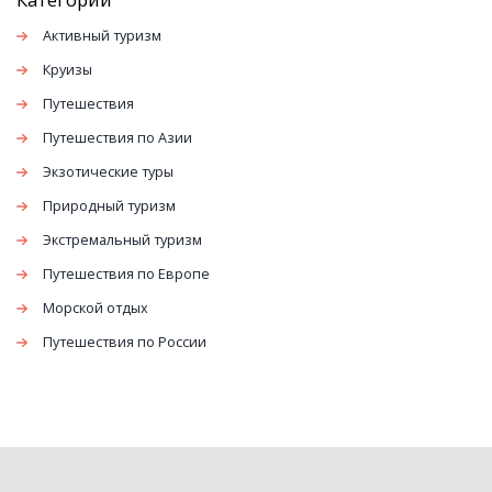
желаете расслабиться, найдется что-то для каждого.
Активный туризм
Откройте для себя наиболее гостеприимные города,
Круизы
которые предлагают уникальные и
Путешествия
запоминающиеся впечатления.
Путешествия по Азии
Экзотические туры
Природный туризм
Экстремальный туризм
Путешествия по Европе
Морской отдых
Путешествия по России