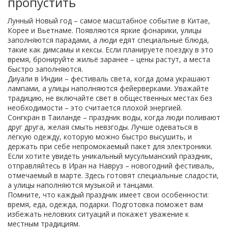
пропустить
Лунный Новый год – самое масштабное событие в Китае,
Корее и Вьетнаме. Появляются яркие фонарики, улицы
заполняются парадами, а люди едят специальные блюда,
такие как димсамы и кексы. Если планируете поездку в это
время, бронируйте жильё заранее – цены растут, а места
быстро заполняются.
Диуали в Индии – фестиваль света, когда дома украшают
лампами, а улицы наполняются фейерверками. Уважайте
традицию, не включайте свет в общественных местах без
необходимости – это считается плохой энергией.
Сонгкран в Таиланде – праздник воды, когда люди поливают
друг друга, желая смыть невзгоды. Лучше одеваться в
лёгкую одежду, которую можно быстро высушить, и
держать при себе непромокаемый пакет для электроники.
Если хотите увидеть уникальный мусульманский праздник,
отправляйтесь в Иран на Навруз – новогодний фестиваль,
отмечаемый в марте. Здесь готовят специальные сладости,
а улицы наполняются музыкой и танцами.
Помните, что каждый праздник имеет свои особенности:
время, еда, одежда, подарки. Подготовка поможет вам
избежать неловких ситуаций и покажет уважение к
местным традициям.