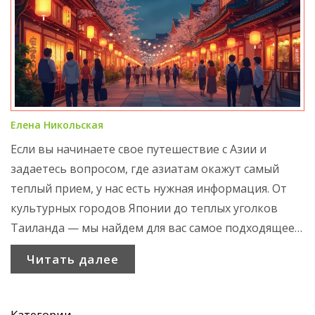
Елена Никольская
Если вы начинаете свое путешествие с Азии и
задаетесь вопросом, где азиатам окажут самый
теплый прием, у нас есть нужная информация. От
культурных городов Японии до теплых уголков
Таиланда — мы найдем для вас самое подходящее
место. В статье излагаются места, где азиатские
Читать далее
путешественники почувствуют себя как дома
благодаря дружелюбию местных. Будь вы
интересуетесь историей, кухней или просто
Категории