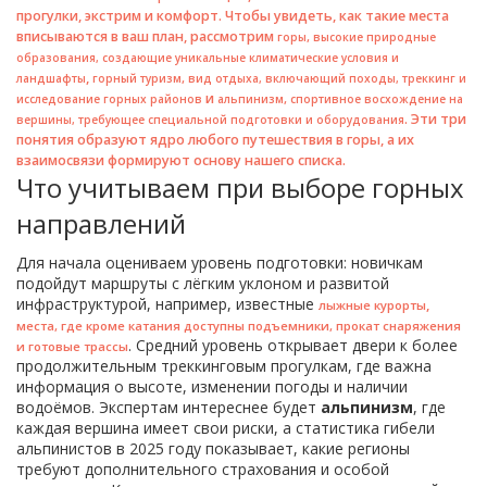
прогулки, экстрим и комфорт. Чтобы увидеть, как такие места
вписываются в ваш план, рассмотрим
,
горы
высокие природные
образования, создающие уникальные климатические условия и
,
,
ландшафты
горный туризм
вид отдыха, включающий походы, треккинг и
и
,
исследование горных районов
альпинизм
спортивное восхождение на
. Эти три
вершины, требующее специальной подготовки и оборудования
понятия образуют ядро любого путешествия в горы, а их
взаимосвязи формируют основу нашего списка.
Что учитываем при выборе горных
направлений
Для начала оцениваем уровень подготовки: новичкам
подойдут маршруты с лёгким уклоном и развитой
инфраструктурой, например, известные
,
лыжные курорты
места, где кроме катания доступны подъемники, прокат снаряжения
. Средний уровень открывает двери к более
и готовые трассы
продолжительным треккинговым прогулкам, где важна
информация о высоте, изменении погоды и наличии
водоёмов. Экспертам интереснее будет
альпинизм
, где
каждая вершина имеет свои риски, а статистика гибели
альпинистов в 2025 году показывает, какие регионы
требуют дополнительного страхования и особой