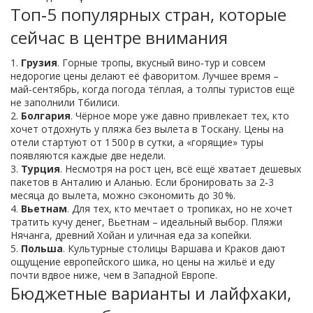
Топ‑5 популярных стран, которые
сейчас в центре внимания
1.
Грузия
. Горные тропы, вкусный вино‑тур и совсем
недорогие цены делают её фаворитом. Лучшее время –
май‑сентябрь, когда погода тёплая, а толпы туристов ещё
не заполнили Тбилиси.
2.
Болгария
. Чёрное море уже давно привлекает тех, кто
хочет отдохнуть у пляжа без вылета в Тоскану. Цены на
отели стартуют от 1 500 р в сутки, а «горящие» туры
появляются каждые две недели.
3.
Турция
. Несмотря на рост цен, всё ещё хватает дешевых
пакетов в Анталию и Аланью. Если бронировать за 2‑3
месяца до вылета, можно сэкономить до 30 %.
4.
Вьетнам
. Для тех, кто мечтает о тропиках, но не хочет
тратить кучу денег, Вьетнам – идеальный выбор. Пляжи
Нячанга, древний Хойан и уличная еда за копейки.
5.
Польша
. Культурные столицы Варшава и Краков дают
ощущение европейского шика, но цены на жильё и еду
почти вдвое ниже, чем в Западной Европе.
Бюджетные варианты и лайфхаки,