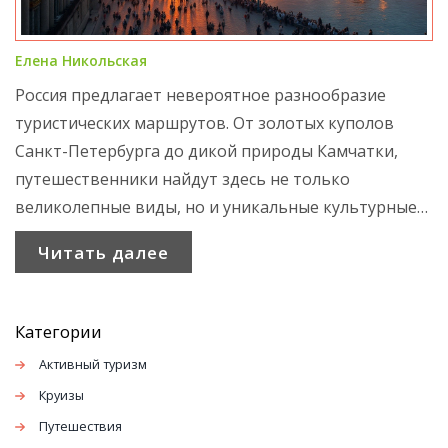
Елена Никольская
Россия предлагает невероятное разнообразие
туристических маршрутов. От золотых куполов
Санкт-Петербурга до дикой природы Камчатки,
путешественники найдут здесь не только
великолепные виды, но и уникальные культурные
впечатления. В этой статье представлены
Читать далее
популярные направления вместе с полезными
советами для путешественников, которые помогут
сделать путешествие незабываемым. Узнайте,
Категории
почему Россия становится все более популярным
Активный туризм
местом для отдыха и какие места стоит посетить в
Круизы
первую очередь.
Путешествия