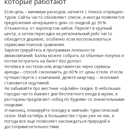
которые работают
Если цель – минимум расходов, начните с поиска «горящих»
туров. Сайты часто обновляют список, и иногда появляется
предложения «вчерашнего дня» со скидкой до 50 %.
Откажитесь от аэропортов‑хабов. Перелёт в крупный
центр, а затем пересадка на региональный рейс часто
обходится дешевле, особенно если воспользоваться
сервисами поисков сравнения.
Зарегистрируйтесь в программах лояльности
авиакомпаний. Баллы можно собрать за обычные покупки и
потом потратить на билет без доплат.
Ночёвка в хостелах или апартаментах через сервисы
аренды – способ сэкономить до 60 % от цены отеля. И если
путешествуете с компанией, делите квартиру – экономия
становится ощутимой.
Не забывайте про местные «офлайн» скидки. В небольших
городах часто бывают дни бесплатного входа в музеи, а
рестораны предлагают «обед по будням» со значительными
скидками.
И наконец, планируйте поездку в «мягкий» туристический
сезон. Май‑октябрь в большинстве стран уже не пик, а
погода всё ещё позволяет наслаждаться природой и
достопримечательностями.