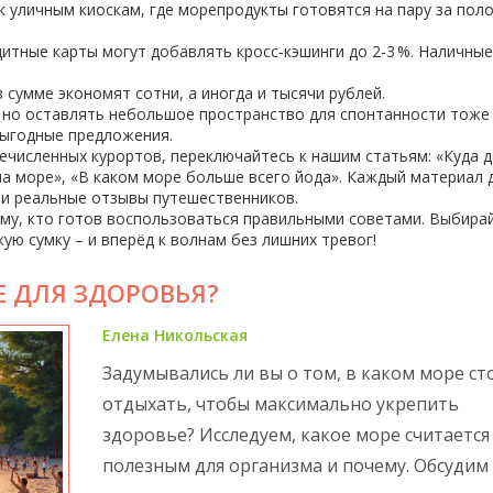
к уличным киоскам, где морепродукты готовятся на пару за пол
итные карты могут добавлять кросс‑кэшинги до 2‑3 %. Наличные
 сумме экономят сотни, а иногда и тысячи рублей.
, но оставлять небольшое пространство для спонтанности тоже
выгодные предложения.
речисленных курортов, переключайтесь к нашим статьям: «Куда 
на море», «В каком море больше всего йода». Каждый материал 
 и реальные отзывы путешественников.
дому, кто готов воспользоваться правильными советами. Выбира
ую сумку – и вперёд к волнам без лишних тревог!
Е ДЛЯ ЗДОРОВЬЯ?
Елена Никольская
Задумывались ли вы о том, в каком море ст
отдыхать, чтобы максимально укрепить
здоровье? Исследуем, какое море считаетс
полезным для организма и почему. Обсудим