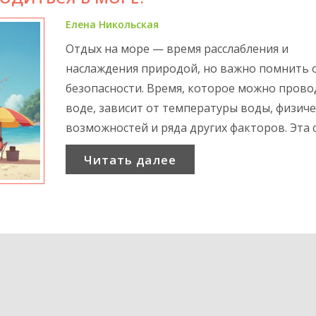
Елена Никольская
Отдых на море — время расслабления и
наслаждения природой, но важно помнить 
безопасности. Время, которое можно прово
воде, зависит от температуры воды, физиче
возможностей и ряда других факторов. Эта 
расскажет, сколько минут можно находитьс
Читать далее
море без последствий для здоровья. Узнайт
том, как подготовиться к заплыву и избежа
возможных рисков встречи с морской жизн