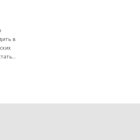
о
дить в
ских
статья
я в
е о
ть
ью.