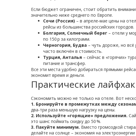
Если бюджет ограничен, стоит обратить внимание
значительно ниже среднего по Европе.
Сочи (Россия)
– в апреле‑мае цены на отел
рейсы из большинства российских городов.
Болгария, Солнечный берег
– отели у мо
по 150 р за килограмм.
Черногория, Будва
– чуть дороже, но всё 
часто включён в стоимость.
Турция, Анталья
– сейчас в «горячих» тур
питание и трансфер.
Все эти места удобно добираться прямыми рейса
экономит время и деньги.
Практические лайфхак
Сэкономить можно не только на отеле. Вот неск
1. Бронируйте в промежутках между сезона
два‑три раза меньшую нагрузку на цены.
2. Используйте «горящие» предложения.
Сай
это шанс поймать скидку до 50 %.
3. Пакуйте минимум.
Вместо громоздкой стира
делайте на солнце – экономия на электроэнергии 