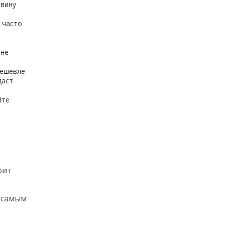
овину
 часто
 не
дешевле
даст
йте
оит
я самым