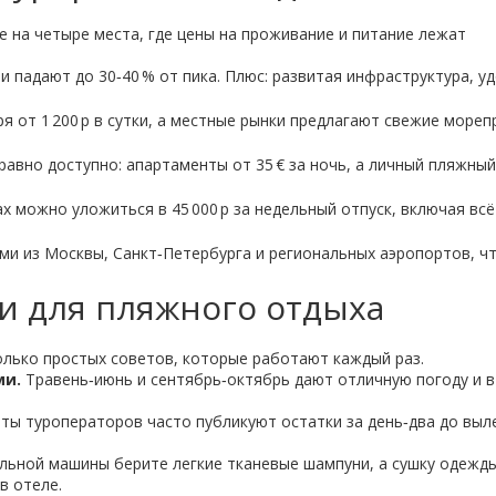
 на четыре места, где цены на проживание и питание лежат
и падают до 30‑40 % от пика. Плюс: развитая инфраструктура, у
ря от 1 200 р в сутки, а местные рынки предлагают свежие море
равно доступно: апартаменты от 35 € за ночь, а личный пляжный
ах можно уложиться в 45 000 р за недельный отпуск, включая всё
ми из Москвы, Санкт‑Петербурга и региональных аэропортов, ч
и для пляжного отдыха
олько простых советов, которые работают каждый раз.
ми.
Травень‑июнь и сентябрь‑октябрь дают отличную погоду и в
ты туроператоров часто публикуют остатки за день‑два до выл
льной машины берите легкие тканевые шампуни, а сушку одежд
в отеле.