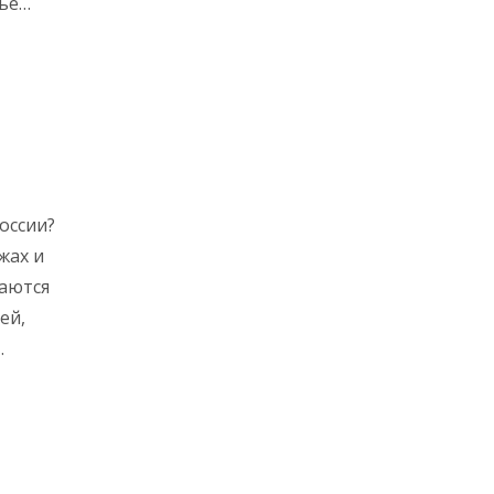
ье
етами
оссии?
жах и
чаются
ей,