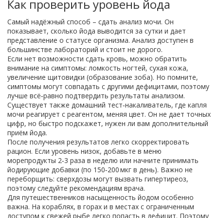
Как проверить уровень йода
Самый надёжный способ – сдать анализ мочи. Он
показывает, сколько йода выводится за сутки и дает
представление о статусе организма. Анализ доступен в
большинстве лабораторий и стоит не дорого.
Если нет возможности сдать кровь, можно обратить
внимание на симптомы: ломкость ногтей, сухая кожа,
увеличение щитовидки (образование зоба). Но помните,
симптомы могут совпадать с другими дефицитами, поэтому
лучше всё‑равно подтвердить результаты анализом.
Существует также домашний тест‑накаливатель, где капля
мочи реагирует с реагентом, меняя цвет. Он не дает точных
цифр, но быстро подскажет, нужен ли вам дополнительный
приём йода.
После получения результатов легко скорректировать
рацион. Если уровень низок, добавьте в меню
морепродукты 2‑3 раза в неделю или начните принимать
йодирующие добавки (по 150‑200 мкг в день). Важно не
переборщить: сверхдозы могут вызвать гипертиреоз,
поэтому следуйте рекомендациям врача.
Для путешественников насыщенность йодом особенно
важна. На кораблях, в горах и в местах с ограниченным
доступом к свежей рыбе легко попасть в дефицит. Поэтому