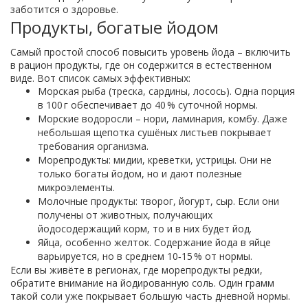
заботится о здоровье.
Продукты, богатые йодом
Самый простой способ повысить уровень йода – включить
в рацион продукты, где он содержится в естественном
виде. Вот список самых эффективных:
Морская рыба (треска, сардины, лосось). Одна порция
в 100 г обеспечивает до 40 % суточной нормы.
Морские водоросли – нори, ламинария, комбу. Даже
небольшая щепотка сушёных листьев покрывает
требования организма.
Морепродукты: мидии, креветки, устрицы. Они не
только богаты йодом, но и дают полезные
микроэлементы.
Молочные продукты: творог, йогурт, сыр. Если они
получены от животных, получающих
йодосодержащий корм, то и в них будет йод.
Яйца, особенно желток. Содержание йода в яйце
варьируется, но в среднем 10‑15 % от нормы.
Если вы живёте в регионах, где морепродукты редки,
обратите внимание на йодированную соль. Один грамм
такой соли уже покрывает большую часть дневной нормы.