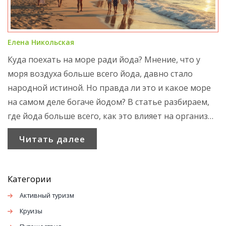
Елена Никольская
Куда поехать на море ради йода? Мнение, что у
моря воздуха больше всего йода, давно стало
народной истиной. Но правда ли это и какое море
на самом деле богаче йодом? В статье разбираем,
где йода больше всего, как это влияет на организм
и стоит ли выбирать морской курорт именно по
Читать далее
уровню йода. Беру на заметку данные ученых,
добавляю реальные советы для отдыхающих.
Категории
Активный туризм
Круизы