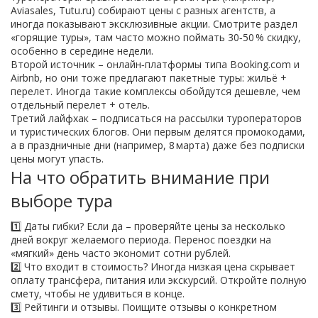
Aviasales, Tutu.ru) собирают цены с разных агентств, а
иногда показывают эксклюзивные акции. Смотрите раздел
«горящие туры», там часто можно поймать 30‑50 % скидку,
особенно в середине недели.
Второй источник – онлайн‑платформы типа Booking.com и
Airbnb, но они тоже предлагают пакетные туры: жильё +
перелет. Иногда такие комплексы обойдутся дешевле, чем
отдельный перелет + отель.
Третий лайфхак – подписаться на рассылки туроператоров
и туристических блогов. Они первым делятся промокодами,
а в праздничные дни (например, 8 марта) даже без подписки
цены могут упасть.
На что обратить внимание при
выборе тура
1️⃣ Даты гибки? Если да – проверяйте цены за несколько
дней вокруг желаемого периода. Перенос поездки на
«мягкий» день часто экономит сотни рублей.
2️⃣ Что входит в стоимость? Иногда низкая цена скрывает
оплату трансфера, питания или экскурсий. Откройте полную
смету, чтобы не удивиться в конце.
3️⃣ Рейтинги и отзывы. Поищите отзывы о конкретном