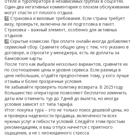
отеле и туроператоре в независимых группах в соцсетях.
Один‑два негативных комментария о плохом обслуживании
могут спасти от плохого отдыха.
4️⃣ Страховка и визовые требования. Если страна требует
визу, проверьте, включена ли её подготовка в пакет.
Страховка – важный элемент, особенно для активных
отдыхов.
5️⃣ Скрытые комиссии. При оплате онлайн иногда добавляют
сервисный сбор. Сравните общую цену с тем, что указано в
договоре, и спросите у менеджера, есть ли доплаты за
банковские карты.
После того как выбрали несколько вариантов, сравните их
по соотношению цены и уровня сервиса. Если разница в
цене небольшая, отдайте предпочтение тому, у кого лучше
отзывы и более прозрачные условия.
Не забывайте проверять политику возврата. В 2025 году
большинство операторов позволяют бесплатно изменить
даты или отменить тур до 7 дней до вылета, но иногда
условия зависят от типа тарифа.
Итог: покупка тура – это не только поиск дешевой цены, но
и проверка надёжности продавца, включённости всех
нужных услуг и гибкости условий. Следуйте этим простым
рекомендациям, и ваш отпуск начнётся с приятного
ощущения, а не с неожиданного стресса.