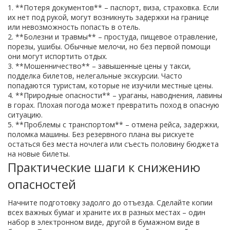
1. **Потеря документов** – паспорт, виза, страховка. Если
их нет под рукой, могут возникнуть задержки на границе
или невозможность попасть в отель.
2. **Болезни и травмы** – простуда, пищевое отравление,
порезы, ушибы. Обычные мелочи, но без первой помощи
они могут испортить отдых.
3. **Мошенничество** – завышенные цены у такси,
подделка билетов, нелегальные экскурсии. Часто
попадаются туристам, которые не изучили местные цены.
4. **Природные опасности** – ураганы, наводнения, лавины
в горах. Плохая погода может превратить поход в опасную
ситуацию.
5. **Проблемы с транспортом** – отмена рейса, задержки,
поломка машины. Без резервного плана вы рискуете
остаться без места ночлега или съесть половину бюджета
на новые билеты.
Практические шаги к снижению
опасностей
Начните подготовку задолго до отъезда. Сделайте копии
всех важных бумаг и храните их в разных местах – один
набор в электронном виде, другой в бумажном виде в