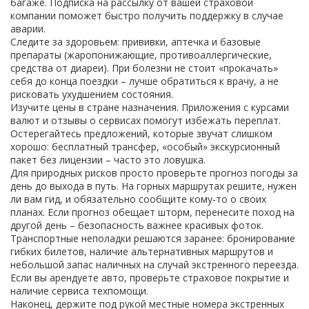
багаже. Подписка на рассылку от вашей страховой
компании поможет быстро получить поддержку в случае
аварии.
Следите за здоровьем: прививки, аптечка и базовые
препараты (жаропонижающие, противоаллергические,
средства от диареи). При болезни не стоит «прокачать»
себя до конца поездки – лучше обратиться к врачу, а не
рисковать ухудшением состояния.
Изучите цены в стране назначения. Приложения с курсами
валют и отзывы о сервисах помогут избежать переплат.
Остерегайтесь предложений, которые звучат слишком
хорошо: бесплатный трансфер, «особый» экскурсионный
пакет без лицензии – часто это ловушка.
Для природных рисков просто проверьте прогноз погоды за
день до выхода в путь. На горных маршрутах решите, нужен
ли вам гид, и обязательно сообщите кому‑то о своих
планах. Если прогноз обещает шторм, перенесите поход на
другой день – безопасность важнее красивых фоток.
Транспортные неполадки решаются заранее: бронирование
гибких билетов, наличие альтернативных маршрутов и
небольшой запас наличных на случай экстренного переезда.
Если вы арендуете авто, проверьте страховое покрытие и
наличие сервиса техпомощи.
Наконец, держите под рукой местные номера экстренных