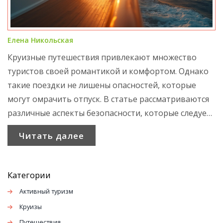
Елена Никольская
Круизные путешествия привлекают множество
туристов своей романтикой и комфортом. Однако
такие поездки не лишены опасностей, которые
могут омрачить отпуск. В статье рассматриваются
различные аспекты безопасности, которые следует
учитывать перед отправлением в круиз: от
Читать далее
природных угроз до социального взаимодействия
на борту. Приводятся советы по минимизации
рисков для здоровья и безопасности. Понимание
Категории
возможных опасностей поможет сделать круиз
Активный туризм
более безопасным и приятным.
Круизы
Путешествия