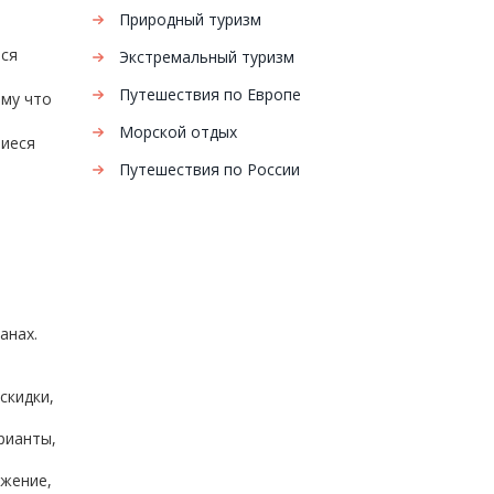
Природный туризм
тся
Экстремальный туризм
Путешествия по Европе
ому что
Морской отдых
шиеся
Путешествия по России
анах.
скидки,
арианты,
ожение,