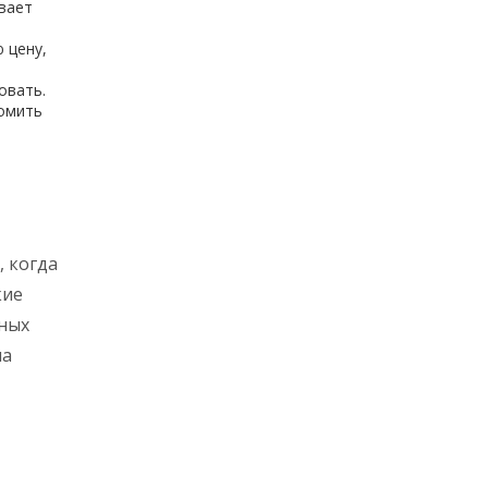
вает
 цену,
овать.
номить
, когда
кие
ных
на
ния
учить