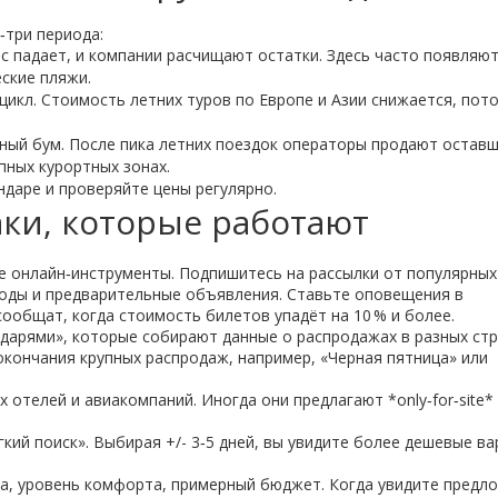
‑три периода:
с падает, и компании расчищают остатки. Здесь часто появляю
ские пляжи.
цикл. Стоимость летних туров по Европе и Азии снижается, пот
ный бум. После пика летних поездок операторы продают остав
упных курортных зонах.
ндаре и проверяйте цены регулярно.
ки, которые работают
ые онлайн‑инструменты. Подпишитесь на рассылки от популярных
коды и предварительные объявления. Ставьте оповещения в
 сообщат, когда стоимость билетов упадёт на 10 % и более.
ндарями», которые собирают данные о распродажах в разных стр
окончания крупных распродаж, например, «Черная пятница» или
отелей и авиакомпаний. Иногда они предлагают *only‑for‑site* 
гкий поиск». Выбирая +/- 3‑5 дней, вы увидите более дешевые в
ха, уровень комфорта, примерный бюджет. Когда увидите предл