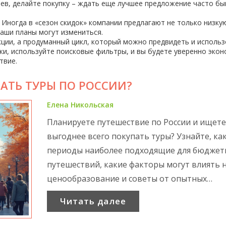
иев, делайте покупку – ждать еще лучшее предложение часто бы
 Иногда в «сезон скидок» компании предлагают не только низкую
ваши планы могут измениться.
акции, а продуманный цикл, который можно предвидеть и использ
ки, используйте поисковые фильтры, и вы будете уверенно эко
твие.
АТЬ ТУРЫ ПО РОССИИ?
Елена Никольская
Планируете путешествие по России и ищете
выгоднее всего покупать туры? Узнайте, ка
периоды наиболее подходящие для бюджет
путешествий, какие факторы могут влиять 
ценообразование и советы от опытных
путешественников. Изучая сезонные колеба
Читать далее
цен на туры, вы сможете сэкономить и пол
максимум удовольствия от поездки. Также,