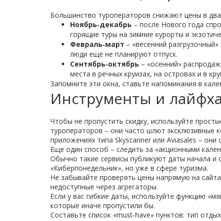
Большинство туроператоров снижают цены в два
Ноябрь‑декабрь
– после Нового года спро
горящие туры на зимние курорты и экзотиче
Февраль‑март
– «весенний разгрузочный» 
люди ещё не планируют отпуск.
Сентябрь‑октябрь
– «осенний» распродаж
места в речных круизах, на островах и в кр
Запомните эти окна, ставьте напоминания в кале
Инструменты и лайфха
Чтобы не пропустить скидку, используйте прост
туроператоров – они часто шлют эксклюзивные 
приложениях типа Skyscanner или Aviasales – они
Еще один способ – следить за «акционными кале
Обычно такие сервисы публикуют даты начала и 
«Киберпонедельник», но уже в сфере туризма.
Не забывайте проверять цены напрямую на сайтах 
недоступные через агрегаторы.
Если у вас гибкие даты, используйте функцию «мя
которые иначе пропустили бы.
Составьте список «must‑have» пунктов: тип отды