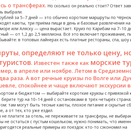
сь о трансферах.
Но сколько он реально стоит? Ответ зав
ль выбрали.
 рублей за 5–7 дней — это обычно короткие маршруты по Чёрно
входят каюты, три приёма пищи в день и базовые развлечения на
море или Аляску — цена вырастает. Круиз по Карибам на 7–10 д
тный — от 1,2 до 2,5 миллиона. Всё это включает проживание, п
бывайте: в топовых лайнерах есть платные рестораны, спа, шоу и
шруты
определяют не только цену, н
,
 туристов
морские т
. Известен также как
мер, в апреле или ноябре. Летом в Средиземн
два раза. А вот речные круизы по Волге или Д
шевле, спокойнее и чаще включают экскурсии в
ортом и бюджетом — выбирайте короткие круизы с привязкой 
берите тур на 10–14 дней с остановками в трёх-четырёх страна
ом: там могут быть тесные каюты, плохое питание и скрытые с
 а от тех, кто уже ездил.
ы не платите за отель, не переживаете за трансферы, не выбира
бы не остаться с пустым кошельком, нужно понимать, что именн
 пригодятся реальные примеры из поездок: кто-то сэкономил на