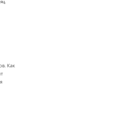
яц.
в. Как
ит
я