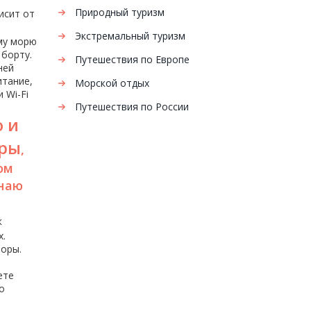
Природный туризм
исит от
Экстремальный туризм
му морю
 борту.
Путешествия по Европе
ней
итание,
Морской отдых
 Wi-Fi
Путешествия по России
о и
уры
,
ом
унаю
к
х.
боры.
ете
о