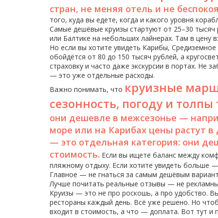
стран, не меняя отель и не беспокоя
того, куда вы едете, когда и какого уровня кораб
Самые дешёвые круизы стартуют от 25–30 тысяч
или Балтике на небольших лайнерах. Там в цену 
Но если вы хотите увидеть Карибы, Средиземное 
обойдётся от 80 до 150 тысяч рублей, а кругосве
страховку и часто даже экскурсии в портах. Не за
— это уже отдельные расходы.
круизные мар
Важно понимать, что
сезонность, погоду и толпы
они дешевле в межсезонье — напри
море или на Карибах цены растут в 
— это отдельная категория: они де
стоимость.
Если вы ищете баланс между комф
пляжному отдыху. Если хотите увидеть больше — 
Главное — не гнаться за самым дешёвым вариант
Лучше почитать реальные отзывы — не рекламные,
Круизы — это не про роскошь, а про удобство. В
рестораны каждый день. Всё уже решено. Но что
входит в стоимость, а что — доплата. Вот тут и