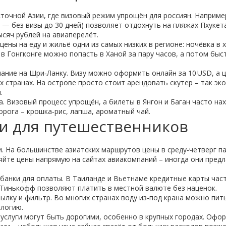
точной Азии, где визовый режим упрощён для россиян. Наприме
— без визы до 30 дней) позволяет отдохнуть на пляжах Пхукет
ысяч рублей на авиаперелёт.
цены на еду и жильё одни из самых низких в регионе: ночёвка в 
с, в Гонгконге можно попасть в Ханой за пару часов, а потом быс
мание на Шри‑Ланку. Визу можно оформить онлайн за 10 USD, а 
х странах. На острове просто стоит арендовать скутер – так эк
.
а. Визовый процесс упрощён, а билеты в Янгон и Баган часто на
орога – крошка‑рис, лапша, ароматный чай.
и для путешественников
и. На большинстве азиатских маршрутов цены в среду‑четверг п
ряйте цены напрямую на сайтах авиакомпаний – иногда они пред
банки для оплаты. В Таиланде и Вьетнаме кредитные карты час
и Тинькофф позволяют платить в местной валюте без наценок.
ылку и фильтр. Во многих странах воду из-под крана можно пит
ологию.
 услуги могут быть дорогими, особенно в крупных городах. Офо