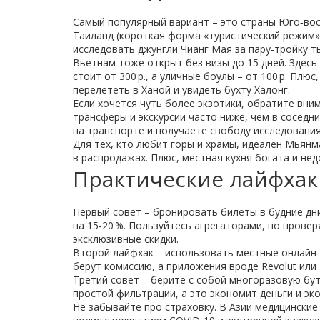
Самый популярный вариант – это страны Юго‑вос
Таиланд (короткая форма «туристический режим» 
исследовать джунгли Чианг Мая за пару‑тройку т
Вьетнам тоже открыт без визы до 15 дней. Здесь 
стоит от 300 р., а уличные боулы – от 100 р. Плю
перелететь в Ханой и увидеть бухту Халонг.
Если хочется чуть более экзотики, обратите вни
трансферы и экскурсии часто ниже, чем в соседни
на транспорте и получаете свободу исследования
Для тех, кто любит горы и храмы, идеален Мьянм
в распродажах. Плюс, местная кухня богата и нед
Практические лайфхак
Первый совет – бронировать билеты в будние дн
на 15‑20 %. Пользуйтесь агрегаторами, но прове
эксклюзивные скидки.
Второй лайфхак – использовать местные онлайн‑
берут комиссию, а приложения вроде Revolut ил
Третий совет – берите с собой многоразовую бут
простой фильтрации, а это экономит деньги и эк
Не забывайте про страховку. В Азии медицинские