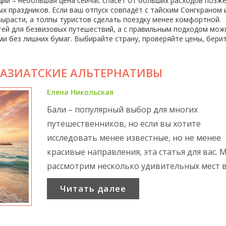
ции – небольшая цена сейчас спасёт от больших расходов позже
х праздников. Если ваш отпуск совпадёт с тайским Сонгкраном 
вырасти, а толпы туристов сделать поездку менее комфортной.
тей для безвизовых путешествий, а с правильным подходом мож
и без лишних бумаг. Выбирайте страну, проверяйте цены, бери
: АЗИАТСКИЕ АЛЬТЕРНАТИВЫ
Елена Никольская
Бали – популярный выбор для многих
путешественников, но если вы хотите
исследовать менее известные, но не менее
красивые направления, эта статья для вас. 
рассмотрим несколько удивительных мест в
которые могут стать отличной альтернати
Читать далее
Бали. Узнайте, какие острова предложат
уникальные пляжи, а также культурные и
природные достопримечательности.