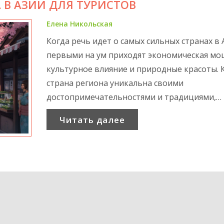
 В АЗИИ ДЛЯ ТУРИСТОВ
Вдохновитесь на новое путешествие и отк
для себя скрытые жемчужины Азии. Выбор
Елена Никольская
подходящей альтернативы может подарит
Когда речь идет о самых сильных странах в 
совершенно новое приключение!
первыми на ум приходят экономическая мо
культурное влияние и природные красоты. 
страна региона уникальна своими
достопримечательностями и традициями,
притягивающими туристов со всего мира. С
Читать далее
рассмотрит наиболее влиятельные страны А
точки зрения туризма и предложит советы
путешественникам по выбору оптимальног
маршрута. Исследовав культурные и приро
богатства, вы сможете лучше понять
привлекательность этих стран. Независимо
вашего выбора, Азию стоит посетить хотя б
в жизни.