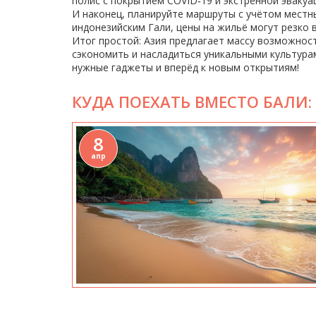
полис с покрытием COVID‑19 и экстренной эвакуа
И наконец, планируйте маршруты с учётом местны
индонезийским Гали, цены на жильё могут резко 
Итог простой: Азия предлагает массу возможнос
сэкономить и насладиться уникальными культурам
нужные гаджеты и вперёд к новым открытиям!
КУДА ПОЕХАТЬ ВМЕСТО БАЛИ
8
апр