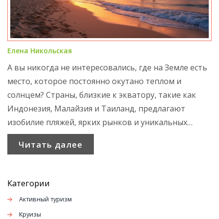
Елена Никольская
А вы никогда не интересовались, где на Земле есть
место, которое постоянно окутано теплом и
солнцем? Страны, близкие к экватору, такие как
Индонезия, Малайзия и Таиланд, предлагают
изобилие пляжей, ярких рынков и уникальных
культурных особенностей на фоне целогодичного
Читать далее
лета. Изучите, что делает эти регионы такими
привлекательными для туристов. Узнайте о лучших
местах для посещения, интересных фактах и
Категории
полезных советах для комфортного путешествия.
Активный туризм
Круизы