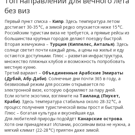
Топ направлений для вечного лета
без виз
Первый пункт списка –
Кипр
. Здесь температура летом
достигает 30‑35 °C, а зимой редко опускается ниже 15 °C.
Российским туристам виза не требуется, а прямые рейсы из
большинства крупных городов делают поездку быстрой.
Вторая жемчужина –
Турция (Киппелес, Анталья)
. Здесь
солнце светит почти каждый день, а цены на жильё и еду
остаются доступными. Плюс – развитая инфраструктура,
множество пляжных клубов и возможность попробовать
местную кухню.
Третий вариант –
Объединенные Арабские Эмираты
(Дубай, Абу‑Даби)
. Солнечные дни почти 365 в году, а
безвизовый режим для россиян открывается по
электронной визе, которую оформляют за пару дней.
Если хотите экзотики, взгляните на
Таиланд (Пхукет,
Краби)
. Здесь температура стабильна около 28‑32 °C, а
процесс получения туристической визы прост и быстрый.
Плюс – богатая культура и вкуснейшая еда.
Для любителей природы подойдёт
Канарские острова
.
Хотя они принадлежат Испании, россиянам виза не нужна, а
мягкий климат (22‑28 °C) приятен даже зимой.