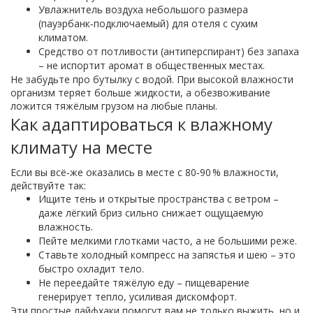
Увлажнитель воздуха небольшого размера
(пауэрбанк‑подключаемый) для отеля с сухим
климатом.
Средство от потливости (антиперспирант) без запаха
– не испортит аромат в общественных местах.
Не забудьте про бутылку с водой. При высокой влажности
организм теряет больше жидкости, а обезвоживание
ложится тяжёлым грузом на любые планы.
Как адаптироваться к влажному
климату на месте
Если вы всё‑же оказались в месте с 80‑90 % влажности,
действуйте так:
Ищите тень и открытые пространства с ветром –
даже лёгкий бриз сильно снижает ощущаемую
влажность.
Пейте мелкими глотками часто, а не большими реже.
Ставьте холодный компресс на запястья и шею – это
быстро охладит тело.
Не переедайте тяжёлую еду – пищеварение
генерирует тепло, усиливая дискомфорт.
Эти простые лайфхаки помогут вам не только выжить, но и