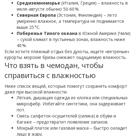
Средиземноморье
(Италия, Греция) – влажность в
июле‑августе обычно 50‑60 %.
Северная Европа
(Эстония, Финляндия) – лето
умеренно влажное, а температура не поднимается
выше 25 °C.
Побережье Тихого океана
в Южной Америке (Чили)
– сухой климат в пустынных зонах, влажность ниже
40 %.
Если хотите пляжный отдых без духоты, ищите «ветреные»
курорты: морские бризы снижают ощущаемую влажность.
Что взять в чемодан, чтобы
справиться с влажностью
Ниже список вещей, которые помогут сохранять комфорт
даже при высокой влажности:
Лёгкая, дышащая одежда из хлопка или специальных
микрофибр. Избегайте синтетики, она задерживает
пот.
Смесь салфеток‑осушителей (силика) в обуви и
багаже – предотвратит появление запахов.
Мокрый платок или газовая маска – быстро охладит
лицо в жару.