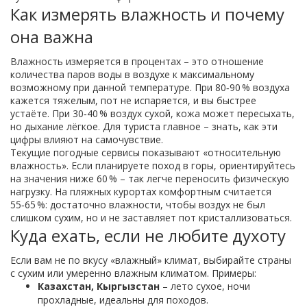
Как измерять влажность и почему
она важна
Влажность измеряется в процентах – это отношение
количества паров воды в воздухе к максимальному
возможному при данной температуре. При 80‑90 % воздуха
кажется тяжелым, пот не испаряется, и вы быстрее
устаёте. При 30‑40 % воздух сухой, кожа может пересыхать,
но дыхание лёгкое. Для туриста главное – знать, как эти
цифры влияют на самочувствие.
Текущие погодные сервисы показывают «относительную
влажность». Если планируете поход в горы, ориентируйтесь
на значения ниже 60 % – так легче переносить физическую
нагрузку. На пляжных курортах комфортным считается
55‑65 %: достаточно влажности, чтобы воздух не был
слишком сухим, но и не заставляет пот кристаллизоваться.
Куда ехать, если не любите духоту
Если вам не по вкусу «влажный» климат, выбирайте страны
с сухим или умеренно влажным климатом. Примеры:
Казахстан, Кыргызстан
– лето сухое, ночи
прохладные, идеальны для походов.