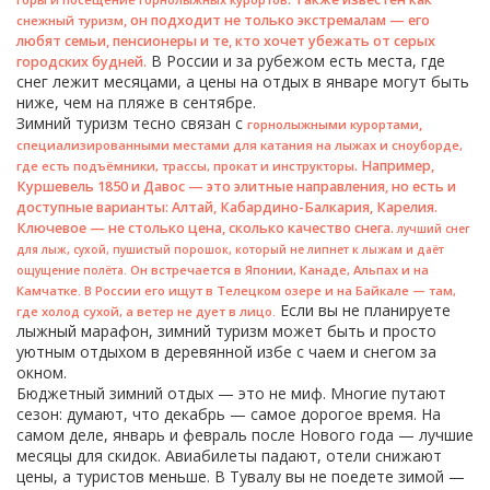
, он подходит не только экстремалам — его
снежный туризм
любят семьи, пенсионеры и те, кто хочет убежать от серых
В России и за рубежом есть места, где
городских будней.
снег лежит месяцами, а цены на отдых в январе могут быть
ниже, чем на пляже в сентябре.
Зимний туризм тесно связан с
,
горнолыжными курортами
специализированными местами для катания на лыжах и сноуборде,
. Например,
где есть подъёмники, трассы, прокат и инструкторы
Куршевель 1850 и Давос — это элитные направления, но есть и
доступные варианты: Алтай, Кабардино-Балкария, Карелия.
Ключевое — не столько цена, сколько качество снега.
лучший снег
,
для лыж
сухой, пушистый порошок, который не липнет к лыжам и даёт
. Он встречается в Японии, Канаде, Альпах и на
ощущение полёта
Камчатке. В России его ищут в Телецком озере и на Байкале — там,
Если вы не планируете
где холод сухой, а ветер не дует в лицо.
лыжный марафон, зимний туризм может быть и просто
уютным отдыхом в деревянной избе с чаем и снегом за
окном.
Бюджетный зимний отдых — это не миф. Многие путают
сезон: думают, что декабрь — самое дорогое время. На
самом деле, январь и февраль после Нового года — лучшие
месяцы для скидок. Авиабилеты падают, отели снижают
цены, а туристов меньше. В Тувалу вы не поедете зимой —