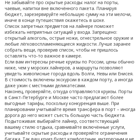
Не забывайте про скрытые расходы: налог на порты,
чаевые, напитки вне включённого пакета. Планируя
бюджет, зарезервируйте небольшую сумму на эти мелочи,
иначе в конце путешествия окажетесь в шоке.
Список запретных предметов на лайнере поможет
избежать неприятных ситуаций у входа. Запрещено:
открытый алкоголь, острые ножи, огнестрельное оружие и
любые лёгковоспламеняющиеся жидкости. Лучше заранее
собрать вещи, проверив список, чтобы не пришлось
оставлять что‑то важное в камере.
Если вам интересны речные круизы по России, цены обычно
ниже, чем у морских лайнеров, а маршруты позволяют
увидеть живописные города вдоль Волги, Невы или Енисея.
В стоимость включены экскурсии в каждом порту, а иногда
даже ужин с местными деликатесами.
Наконец, проверяйте, откуда отправляются круизы. Порты
в Санкт‑Петербурге и Москве часто предлагают более
выгодные тарифы, поскольку конкуренция выше. При
планировании учитывайте время трансфера в порт – иногда
дорога до него может съесть большую часть бюджета.
Подытоживая: выбирайте лайнер, соответствующий
вашему стилю отдыха, сравнивайте включённые услуги,
учитывайте скрытые расходы и проверяйте ограничения
багажа. Так ваш круиз будет комфортным, интересным и не