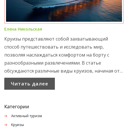
Елена Никольская
Круизы представляют собой захватывающий
способ путешествовать и исследовать мир,
позволяя наслаждаться комфортом на борту с
разнообразными развлечениями. В статье
обсуждаются различные виды круизов, начиная от
морских, речных и экспедиционных.
Читать далее
Рассматриваются такие аспекты, как маршруты и
популярные направления, а также как выбрать,
какой круиз подходит именно вам. Интересные
Категории
факты и советы помогут максимально
Активный туризм
использовать ваше круизное приключение.
Круизы