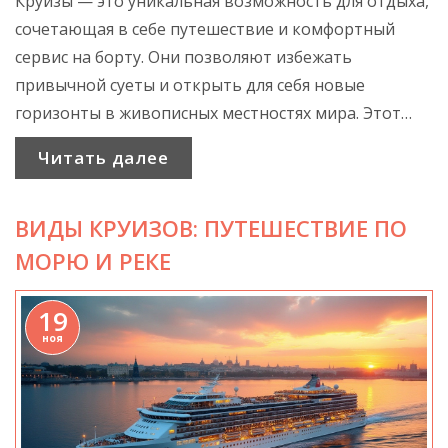
Круизы — это уникальная возможность для отдыха,
сочетающая в себе путешествие и комфортный
сервис на борту. Они позволяют избежать
привычной суеты и открыть для себя новые
горизонты в живописных местностях мира. Этот
формат путешествий набирает популярность
Читать далее
благодаря разнообразию маршрутов и
исключительным впечатлениям, доступным
ВИДЫ КРУИЗОВ: ПУТЕШЕСТВИЕ ПО
каждому, кто хочет попробовать нечто новое.
Узнайте больше о смысле и привлекательности
МОРЮ И РЕКЕ
круизов, а также получите полезные советы по
выбору подходящего маршрута.
19
ноя