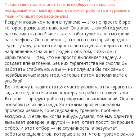
Также известная как
, она —
агентство по подбору персонала
невидимый мост между теми, кто хочет работать в туризме, и
теми, кто ищет профессионалов.
Рекрутинговая компания в туризме — это не просто бюро,
которое размещает вакансии. Она знает, какой гид умеет
рассказывать про Египет так, чтобы туристы не смотрели
на телефоны. Она понимает, что агент, который продаст
тур в Тувалу, должен не просто знать цены, а верить в это
направление. Она ищет людей с опытом, с языком, с
характером — тех, кто не просто выполняет задачу, а
создаёт впечатление. Без них турагентства не смогли бы
работать стабильно. А вы — не получили бы тех самых
незабываемых моментов, которые потом вспоминаете с
улыбкой.
Вот почему в наших статьях часто упоминаются турагенты,
гиды-исследователи и менеджеры по работе с клиентами.
Все они — продукт работы рекрутинговых компаний. Они не
появляются из ниоткуда. За каждым профессионалом —
проверка резюме, собеседование, тренинги, пробные
экскурсии. И если вы когда-нибудь думали, почему один гид
вызывает доверие, а другой — нет, ответ прост: он прошёл
отбор. И этот отбор — не случайность, а результат
работы специалистов, которые знают, что в туризме важно