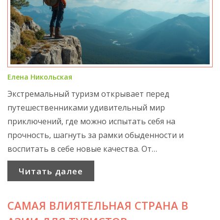
Елена Никольская
Экстремальный туризм открывает перед
путешественниками удивительный мир
приключений, где можно испытать себя на
прочность, шагнуть за рамки обыденности и
воспитать в себе новые качества. От
захватывающих дух прыжков с парашютом до
Читать далее
опасных экспедиций в неизведанные уголки
планеты — каждый найдет что-то по душе. Этот
САМАЯ ВЛИЯТЕЛЬНАЯ СТРАНА В
вид туризма не только способствует физическому
развитию, но и укрепляет психическое здоровье,