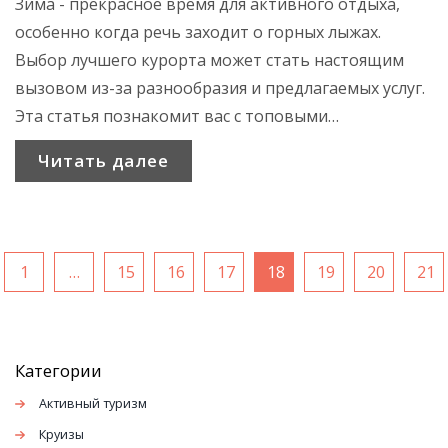
Зима - прекрасное время для активного отдыха,
особенно когда речь заходит о горных лыжах.
Выбор лучшего курорта может стать настоящим
вызовом из-за разнообразия и предлагаемых услуг.
Эта статья познакомит вас с топовыми
горнолыжными направлениями, предоставлением
Читать далее
информации о лучших курортах для начинающих и
профессионалов, а также полезными советами для
незабываемого отдыха. Откройте для себя места,
где каждая минута будет наполнена зимней магией.
1
…
15
16
17
18
19
20
21
Категории
Активный туризм
Круизы