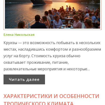
Елена Никольская
Круизы — это возможность побывать в нескольких
местах, насладившись комфортом и разнообразием
услуг на борту. Стоимость круиза обычно
охватывает проживание, питание,
развлекательные мероприятия и некоторые
экскурсии. Тем не менее, ряд услуг может требовать
Читать далее
дополнительной оплаты, например, спа,
алкогольные напитки или эксклюзивные экскурсии.
ХАРАКТЕРИСТИКИ И ОСОБЕННОСТИ
Понимание того, что включено в круиз, поможет
избежать непредвиденных расходов и сделать
ТРОПИЧЕСКОГО КЛИМАТА