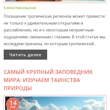
Елена Никольская
Посещение тропических регионов может привести
не только к удивительным открытиям и
расслаблению, но и к некоторым неприятным
ощущениям, связанным с глазами. В этой статье мы
исследуем причины, по которым тропический
климат и окружающая среда могут вызывать
Читать далее
жжение в глазах. Рассмотрим также способы
защиты и минимизации дискомфорта, а также
САМЫЙ КРУПНЫЙ ЗАПОВЕДНИК
интересные факты о влиянии тропиков на
здоровье глаз. В путешествии важно учитывать все
МИРА: ИЗУЧАЕМ ТАИНСТВА
аспекты окружающей среды, чтобы получение
ПРИРОДЫ
удовольствия было полноценным и безопасным.
14
янв