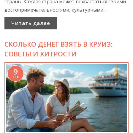
страны. Каждая страна может похвастаться своими
достопримечательностями, культурными
особенностями и кухней. От романтики Парижа до
Читать далее
исторических улочек Праги – выбор невероятно
широк. В статье рассматриваются самые
СКОЛЬКО ДЕНЕГ ВЗЯТЬ В КРУИЗ:
интересные направления для путешествий в
Европе, а также полезные советы для туристов.
СОВЕТЫ И ХИТРОСТИ
9
янв